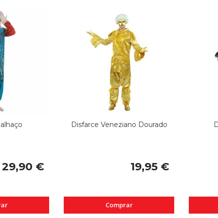
Palhaço
Disfarce Veneziano Dourado
D
29,90 €
19,95 €
ar
Comprar