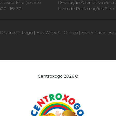
 sexta-feira (exceto
Resolução Alternativa de Lit
h00 · 16h30
Livro de Reclamações Eletr
Disfarces
|
Lego
|
Hot Wheels
|
Chicco
|
Fisher Price
|
Be
Centroxogo 2026 ®