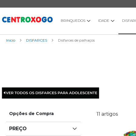
Ir
para
o
Conteúdo
BRINQUEDOS
IDADE
DISFAR
Início
DISFARCES
Disfarces de palhaços
Opções de Compra
11
artigos
PREÇO