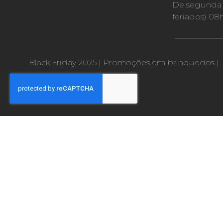
De segunda a
feriados) 08
Black Friday 2025
|
Promoções em brinquedos
|