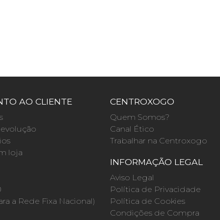
TO AO CLIENTE
CENTROXOGO
s
Quem Somos?
evolução
Canal Ético
ios
Trabalhar na Centroxogo
m loja
INFORMAÇÃO LEGAL
O
Aviso Legal
0
Política de Privacidade
a a Rede Fixa Nacional)
Política de Cookies
Condições de Compra