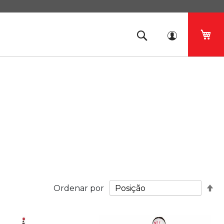
O 
De
Ordenar por
Or
De