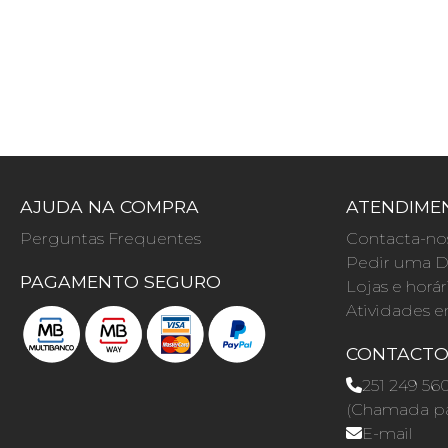
AJUDA NA COMPRA
ATENDIMEN
Perguntas Frequentes
Contacta-no
Pedir uma D
PAGAMENTO SEGURO
Lojas e horár
Atividades e
CONTACT
251 249 56
(Chamada par
E-mail