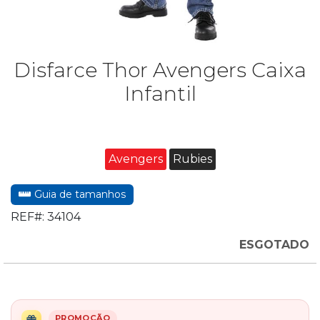
Disfarce Thor Avengers Caixa
Infantil
Avengers
Rubies
Guia de tamanhos
REF#:
34104
ESGOTADO
PROMOÇÃO