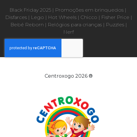
Black Friday 2025
|
Promoções em brinquedos
|
Disfarces
|
Lego
|
Hot Wheels
|
Chicco
|
Fisher Price
|
Bebé Reborn
|
Relógios para crianças
|
Puzzles
|
Nerf
Centroxogo 2026 ®