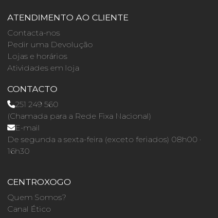
ATENDIMENTO AO CLIENTE
Contacta-nos
Pedir uma Devolução
Lojas e horários
Atividades em loja
CONTACTO
251 249 560
(Chamada para a Rede Fixa Nacional)
E-mail
De segunda a sexta-feira (exceto feriados) 08h00 ·
16h30
CENTROXOGO
Quem Somos?
Canal Ético