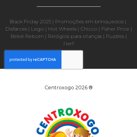
Black Friday 2025
|
Promoções em brinquedos
|
Disfarces
|
Lego
|
Hot Wheels
|
Chicco
|
Fisher Price
|
Bebé Reborn
|
Relógios para crianças
|
Puzzles
|
Nerf
Centroxogo 2026 ®