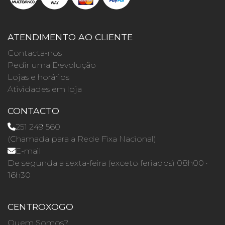
ATENDIMENTO AO CLIENTE
Contacta-nos
Pedir uma Devolução
Lojas e horários
Atividades em loja
CONTACTO
251 249 560
(Chamada para a Rede Fixa Nacional)
E-mail
De segunda a sexta-feira (exceto feriados) 08h00 ·
16h30
CENTROXOGO
Quem Somos?