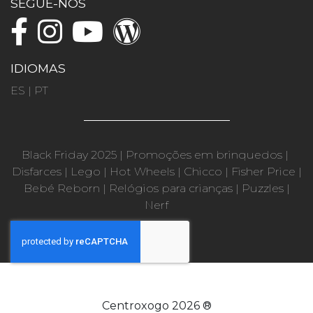
SEGUE-NOS
IDIOMAS
ES
|
PT
Black Friday 2025
|
Promoções em brinquedos
|
Disfarces
|
Lego
|
Hot Wheels
|
Chicco
|
Fisher Price
|
Bebé Reborn
|
Relógios para crianças
|
Puzzles
|
Nerf
Centroxogo 2026 ®