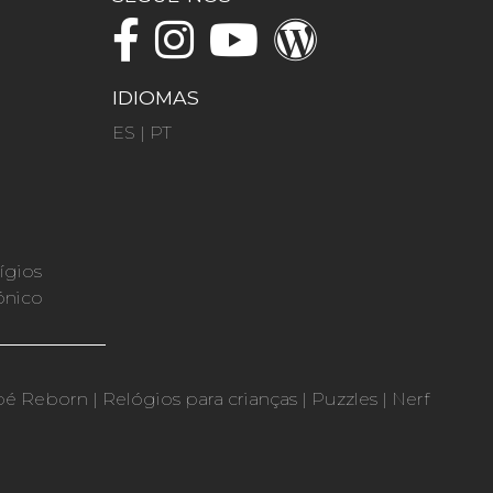
IDIOMAS
ES
|
PT
ígios
ónico
bé Reborn
|
Relógios para crianças
|
Puzzles
|
Nerf