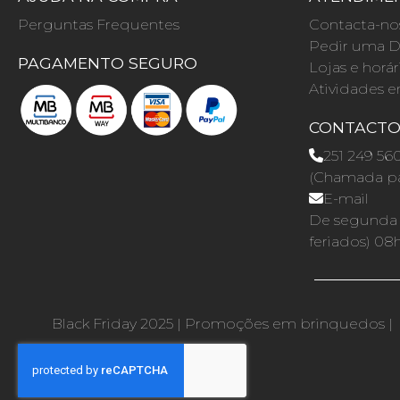
Perguntas Frequentes
Contacta-no
Pedir uma D
PAGAMENTO SEGURO
Lojas e horár
Atividades e
CONTACT
251 249 56
(Chamada par
E-mail
De segunda a
feriados) 08
Black Friday 2025
|
Promoções em brinquedos
|