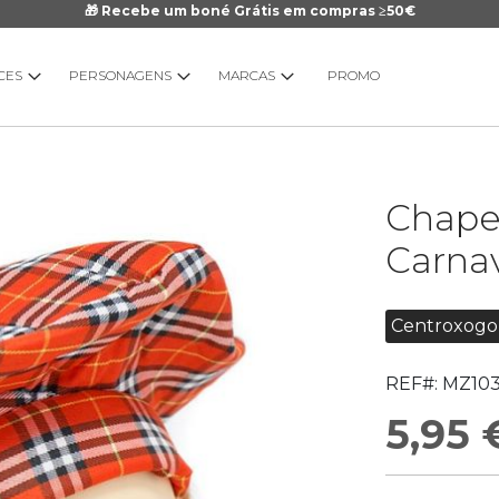
🎁 Recebe um boné Grátis em compras ≥50€
CES
PERSONAGENS
MARCAS
PROMO
Saltar
Chape
para
o
Carna
início
da
Galeria
Centroxogo
de
imagens
REF#:
MZ10
5,95 