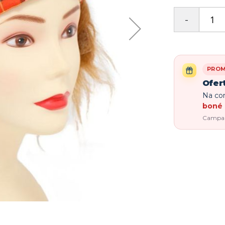
PRO
Ofer
Na com
boné 
Campanh