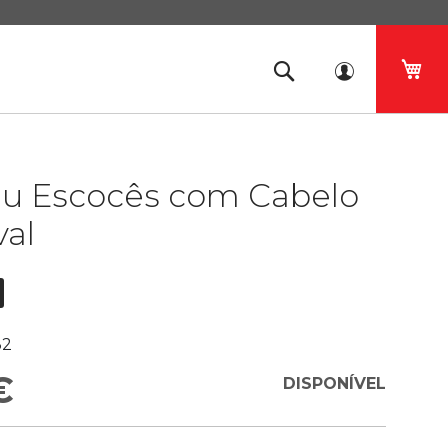
O 
u Escocês com Cabelo
val
32
€
DISPONÍVEL