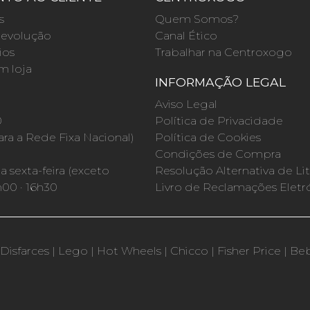
s
Quem Somos?
evolução
Canal Ético
ios
Trabalhar na Centroxogo
m loja
INFORMAÇÃO LEGAL
O
Aviso Legal
0
Política de Privacidade
a a Rede Fixa Nacional)
Política de Cookies
Condições de Compra
 sexta-feira (exceto
Resolução Alternativa de Lit
h00 · 16h30
Livro de Reclamações Eletr
Disfarces
|
Lego
|
Hot Wheels
|
Chicco
|
Fisher Price
|
Be