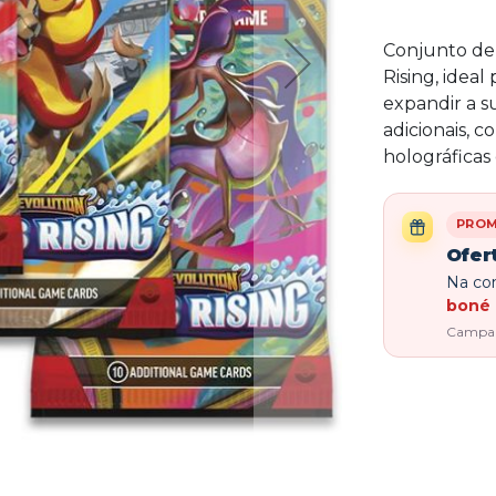
Conjunto de
Rising, idea
expandir a s
adicionais, c
holográficas
PRO
Ofer
Na com
boné 
Campanh