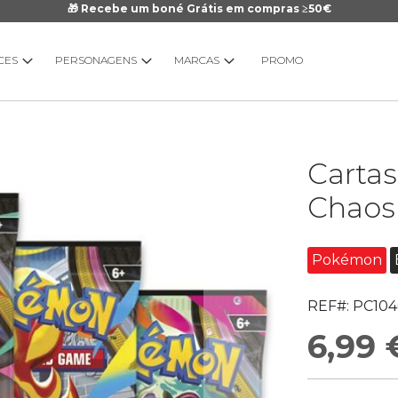
🎁 Recebe um boné Grátis em compras ≥50€
CES
PERSONAGENS
MARCAS
PROMO
Saltar
Carta
para
o
Chaos
início
da
Galeria
Pokémon
de
imagens
REF#:
PC104
6,99 