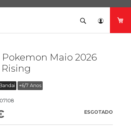
O 
s Pokemon Maio 2026
 Rising
Bandai
+6/7 Anos
07108
€
ESGOTADO