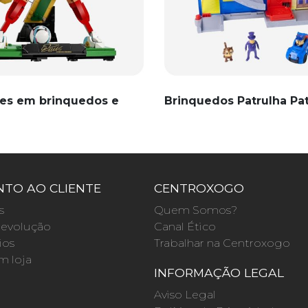
es em brinquedos e
Brinquedos Patrulha Pa
TO AO CLIENTE
CENTROXOGO
s
Quem Somos?
evolução
Canal Ético
ios
Trabalhar na Centroxogo
m loja
INFORMAÇÃO LEGAL
O
Aviso Legal