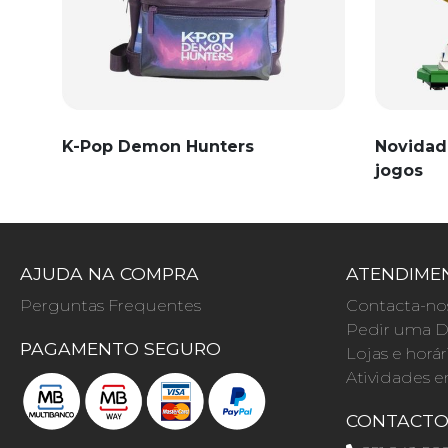
K-Pop Demon Hunters
Novidad
jogos
AJUDA NA COMPRA
ATENDIMEN
Perguntas Frequentes
Contacta-no
Pedir uma D
PAGAMENTO SEGURO
Lojas e horár
Atividades e
CONTACT