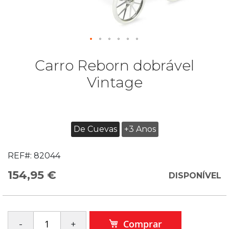
Carro Reborn dobrável
Vintage
De Cuevas
+3 Anos
REF#:
82044
154,95 €
DISPONÍVEL
Comprar