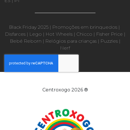
ES
|
PT
Black Friday 2025
|
Promoções em brinquedos
|
Disfarces
|
Lego
|
Hot Wheels
|
Chicco
|
Fisher Price
|
Bebé Reborn
|
Relógios para crianças
|
Puzzles
|
Nerf
Centroxogo 2026 ®