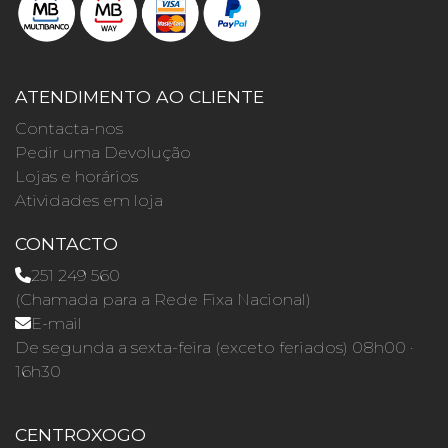
ATENDIMENTO AO CLIENTE
Contacta-nos
Pedir uma Devolução
Lojas e horários
Atividades em loja
CONTACTO
251 249 560
(Chamada para a Rede Fixa Nacional)
E-mail
De segunda a sexta-feira (exceto feriados) 08h00 ·
16h30
CENTROXOGO