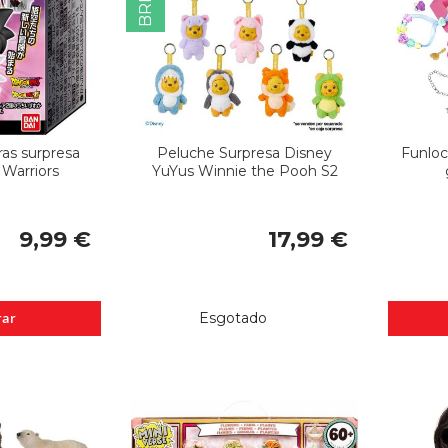
as surpresa
Peluche Surpresa Disney
Funloc
 Warriors
YuYus Winnie the Pooh S2
9,99 €
17,99 €
ar
Esgotado