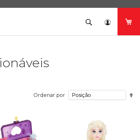
O 
ionáveis
De
Ordenar por
Or
De