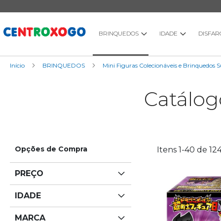
Ir
para
o
Conteúdo
BRINQUEDOS
IDADE
DISFAR
Início
BRINQUEDOS
Mini Figuras Colecionáveis e Brinquedos 
Catálog
Opções de Compra
Itens
1
-
40
de
12
PREÇO
IDADE
MARCA