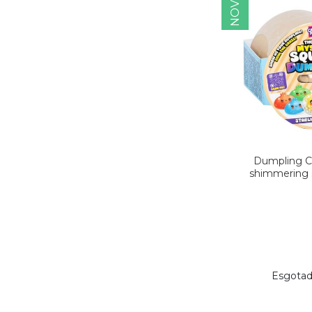
NOVO
Dumpling C
shimmering s
Esgota