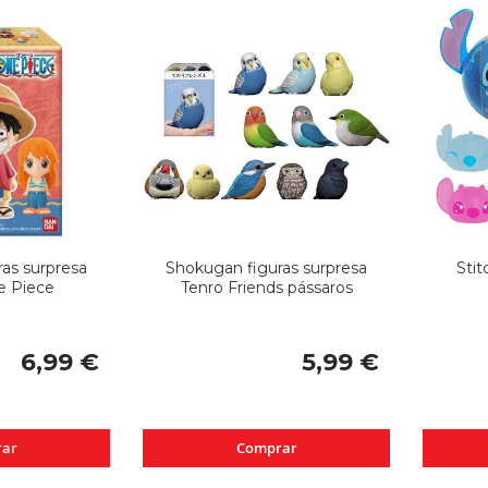
as surpresa
Shokugan figuras surpresa
Stit
e Piece
Tenro Friends pássaros
6,99 €
5,99 €
ar
Comprar