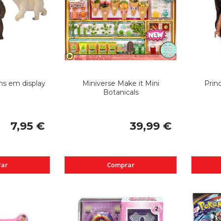
ns em display
Miniverse Make it Mini
Prin
Botanicals
7,95 €
39,99 €
ar
Comprar