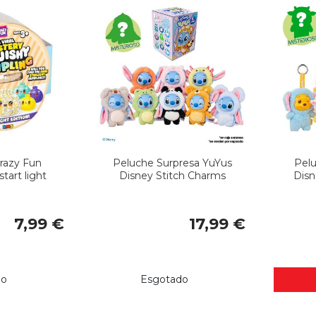
razy Fun
Peluche Surpresa YuYus
Pelu
tart light
Disney Stitch Charms
Disn
7,99 €
17,99 €
do
Esgotado