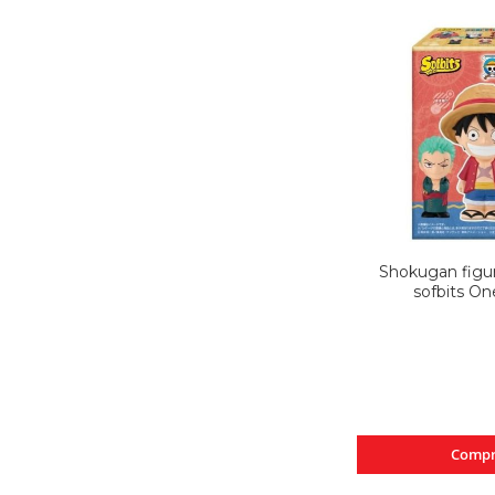
Shokugan figur
sofbits On
Compr