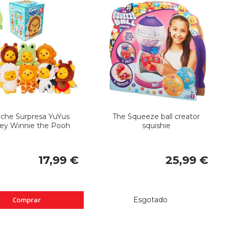
che Surpresa YuYus
The Squeeze ball creator
ey Winnie the Pooh
squishie
17,99 €
25,99 €
Comprar
Esgotado