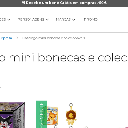
🎁 Recebe um boné Grátis em compras ≥50€
CES
PERSONAGENS
MARCAS
PROMO
Surpresa
Catálogo mini bonecas e colecionáveis
o mini bonecas e colec
4
BREVEMENTE