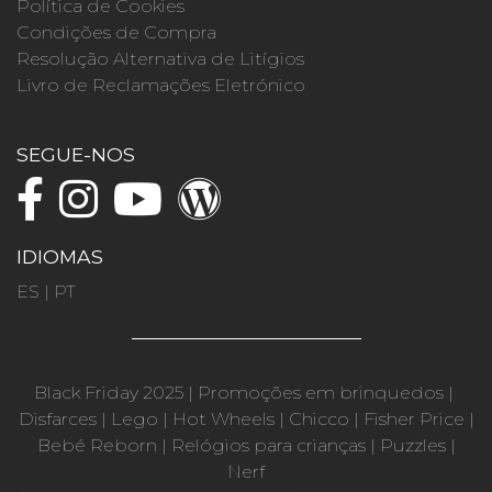
Política de Cookies
Condições de Compra
Resolução Alternativa de Litígios
Livro de Reclamações Eletrónico
SEGUE-NOS
IDIOMAS
ES
|
PT
Black Friday 2025
|
Promoções em brinquedos
|
Disfarces
|
Lego
|
Hot Wheels
|
Chicco
|
Fisher Price
|
Bebé Reborn
|
Relógios para crianças
|
Puzzles
|
Nerf