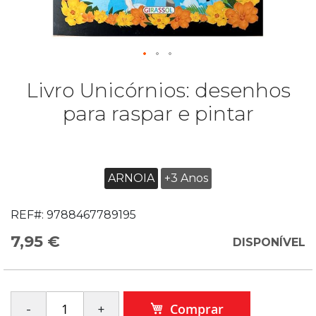
Livro Unicórnios: desenhos
para raspar e pintar
ARNOIA
+3 Anos
REF#:
9788467789195
7,95 €
DISPONÍVEL
Comprar