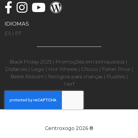
IDIOMAS
ES
|
PT
Black Friday 2025
|
Promoções em brinquedos
|
Disfarces
|
Lego
|
Hot Wheels
|
Chicco
|
Fisher Price
|
Bebé Reborn
|
Relógios para crianças
|
Puzzles
|
Nerf
Centroxogo 2026 ®