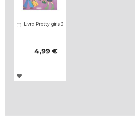
Livro Pretty girls 3
Comprar
4,99 €
ADICIONAR
À
LISTA
DE
DESEJOS