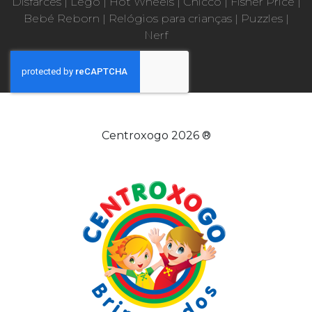
Disfarces
|
Lego
|
Hot Wheels
|
Chicco
|
Fisher Price
|
Bebé Reborn
|
Relógios para crianças
|
Puzzles
|
Nerf
Centroxogo 2026 ®