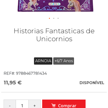
Historias Fantasticas de
Unicornios
ARNOIA
+6/7 Anos
REF#:
9788467781434
11,95 €
DISPONÍVEL
Comprar