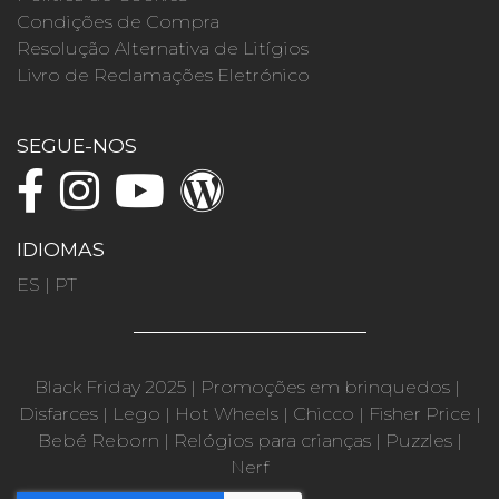
Condições de Compra
Resolução Alternativa de Litígios
Livro de Reclamações Eletrónico
SEGUE-NOS
IDIOMAS
ES
|
PT
Black Friday 2025
|
Promoções em brinquedos
|
Disfarces
|
Lego
|
Hot Wheels
|
Chicco
|
Fisher Price
|
Bebé Reborn
|
Relógios para crianças
|
Puzzles
|
Nerf