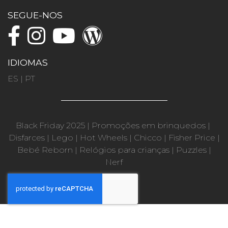
SEGUE-NOS
IDIOMAS
ES
|
PT
Black Friday 2025
|
Promoções em brinquedos
|
Disfarces
|
Lego
|
Hot Wheels
|
Chicco
|
Fisher Price
|
Bebé Reborn
|
Relógios para crianças
|
Puzzles
|
Nerf