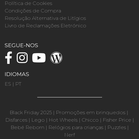
Política de Cookies
Condições de Compra
Resolução Alternativa de Litígios
Livro de Reclamações Eletrónico
SEGUE-NOS
IDIOMAS
ES
|
PT
Black Friday 2025
|
Promoções em brinquedos
|
Disfarces
|
Lego
|
Hot Wheels
|
Chicco
|
Fisher Price
|
Bebé Reborn
|
Relógios para crianças
|
Puzzles
|
Nerf