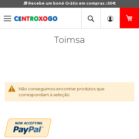
🎁 Recebe um boné Grátis em compras ≥50€
Ir
para
o
O 
Conteúdo
Toimsa
Não conseguimos encontrar produtos que
correspondam à seleção.