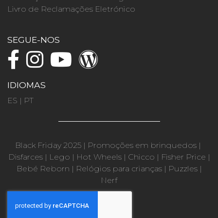
Livro de Reclamações Eletrónico
SEGUE-NOS
IDIOMAS
ES
|
PT
Black Friday 2025
|
Promoções em brinquedos
|
Disfarces
|
Lego
|
Hot Wheels
|
Chicco
|
Fisher Price
|
Bebé Reborn
|
Relógios para crianças
|
Puzzles
|
Nerf