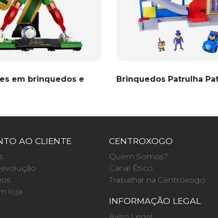
es em brinquedos e
Brinquedos Patrulha Pa
TO AO CLIENTE
CENTROXOGO
s
Quem Somos?
evolução
Canal Ético
ios
Trabalhar na Centroxogo
m loja
INFORMAÇÃO LEGAL
O
Aviso Legal