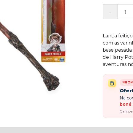
Lança feitiç
com as varin
base pesada 
de Harry Pot
aventuras n
PRO
Ofer
Na com
boné 
Campanh