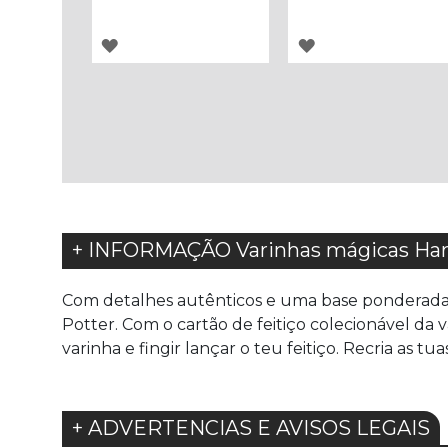
ADICIONAR
ADICIONAR
À
À
LISTA
LISTA
DE
DE
DESEJOS
DESEJOS
+ INFORMAÇÃO Varinhas mágicas Harr
Com detalhes autênticos e uma base ponderada, e
Potter. Com o cartão de feitiço colecionável da
varinha e fingir lançar o teu feitiço. Recria as 
+ ADVERTENCIAS E AVISOS LEGAIS