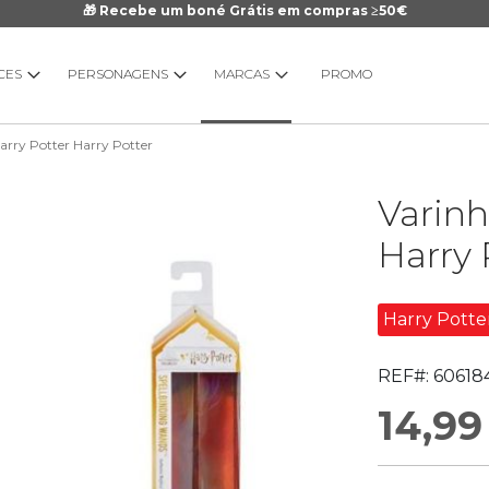
🎁 Recebe um boné Grátis em compras ≥50€
CES
PERSONAGENS
MARCAS
PROMO
arry Potter Harry Potter
Saltar
Varinh
para
o
Harry 
início
da
Galeria
Harry Potte
de
imagens
REF#:
60618
14,99