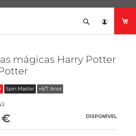
O 
as mágicas Harry Potter
Potter
r
Spin Master
+6/7 Anos
43
 €
DISPONÍVEL