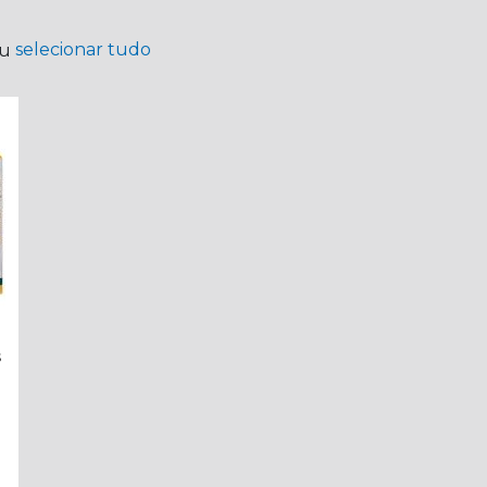
selecionar tudo
ou
s