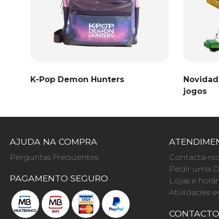
K-Pop Demon Hunters
Novidad
jogos
AJUDA NA COMPRA
ATENDIMEN
Perguntas Frequentes
Contacta-no
Pedir uma D
PAGAMENTO SEGURO
Lojas e horár
Atividades e
CONTACT