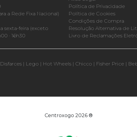
0
Política de Privacidade
a a Rede Fixa Nacional)
Política de Cookies
Condições de Compra
 sexta-feira (exceto
Resolução Alternativa de Lit
h00 · 16h30
Livro de Reclamações Eletr
Disfarces
|
Lego
|
Hot Wheels
|
Chicco
|
Fisher Price
|
Be
Centroxogo 2026 ®