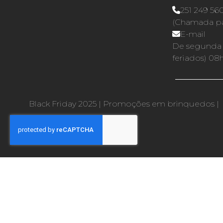
251 249 56
(Chamada par
E-mail
De segunda a
feriados) 08
Black Friday 2025
|
Promoções em brinquedos
|