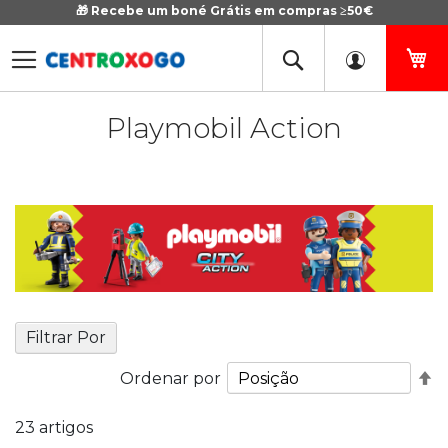
🎁 Recebe um boné Grátis em compras ≥50€
Ir
para
o
O 
Conteúdo
Playmobil Action
Filtrar Por
De
Ordenar por
O
D
23
artigos