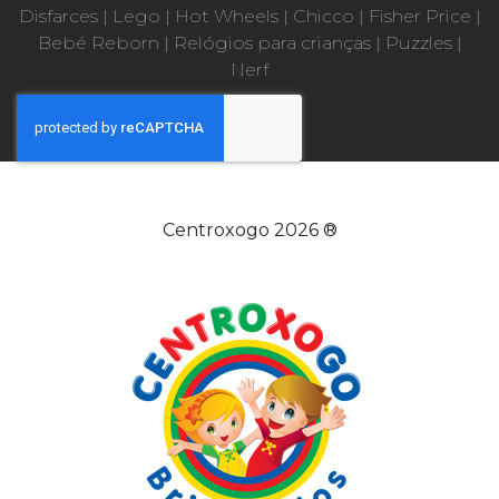
Disfarces
|
Lego
|
Hot Wheels
|
Chicco
|
Fisher Price
|
Bebé Reborn
|
Relógios para crianças
|
Puzzles
|
Nerf
Centroxogo 2026 ®