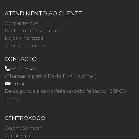
ATENDIMENTO AO CLIENTE
Contacta-nos
Pedir uma Devolução
Lojas e horários
Atividades em loja
CONTACTO
251 249 560
(Chamada para a Rede Fixa Nacional)
E-mail
De segunda a sexta-feira (exceto feriados) 08h00 ·
16h30
CENTROXOGO
Quem Somos?
Canal Ético