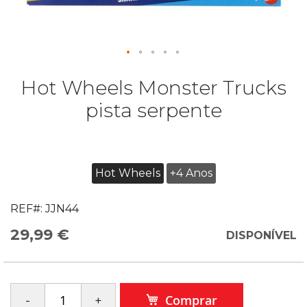
Hot Wheels Monster Trucks
pista serpente
Hot Wheels
+4 Anos
REF#:
JJN44
29,99 €
DISPONÍVEL
Comprar