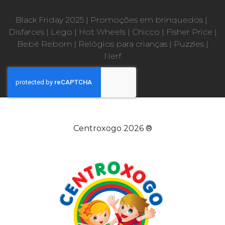
Black Friday 2025
|
Promoções em brinquedos
|
Disfarces
|
Lego
|
Hot Wheels
|
Chicco
|
Fisher Price
|
Bebé Reborn
|
Relógios para crianças
|
Puzzles
|
Nerf
Centroxogo 2026 ®