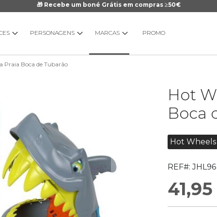
🎁 Recebe um boné Grátis em compras ≥50€
CES
PERSONAGENS
MARCAS
PROMO
ta Praia Boca de Tubarão
Saltar
Hot Wh
para
o
Boca 
início
da
Galeria
Hot Wheels
de
imagens
REF#:
JHL96
41,95