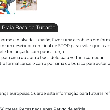
 Praia Boca de Tubarão
enorme e malvado tubarão, fazer uma acrobacia em form
 um desviador com sinal de STOP para evitar que os car
ele for lançado com pouca força.
o para cima ou abra a boca dele para voltar a competir.
ra forma! Lance o carro por cima do buraco para evitar o
a europeias. Guarde esta informação para futuras refer
 meses. Peças pequenas. Perigo de asfixia.