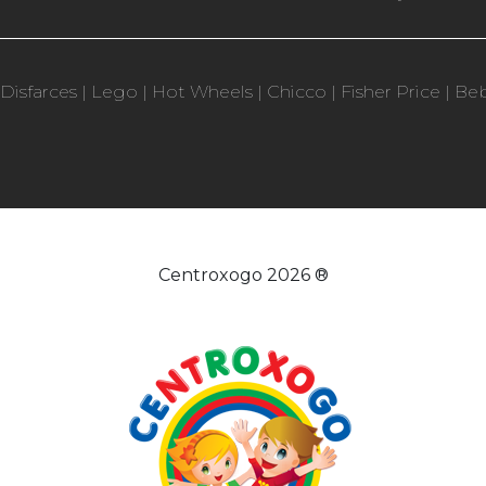
Disfarces
|
Lego
|
Hot Wheels
|
Chicco
|
Fisher Price
|
Be
Centroxogo 2026 ®