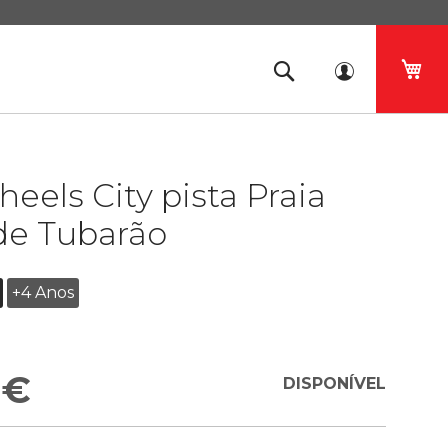
O 
eels City pista Praia
de Tubarão
+4 Anos
 €
DISPONÍVEL