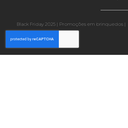
Black Friday 2025
|
Promoções em brinquedos
|