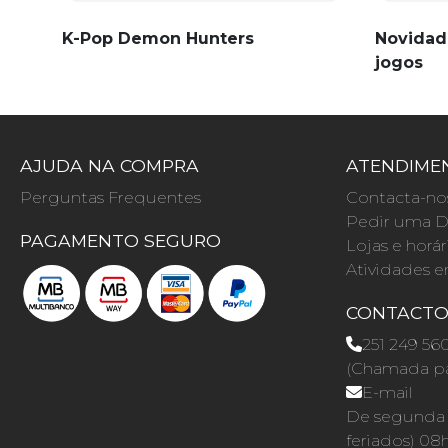
K-Pop Demon Hunters
Novidad
jogos
AJUDA NA COMPRA
ATENDIMEN
Perguntas Frequentes
Contacta-no
Pedir uma D
PAGAMENTO SEGURO
Lojas e horár
Atividades e
CONTACT
251 249 56
(Chamada par
E-mail
De segunda a
feriados) 08