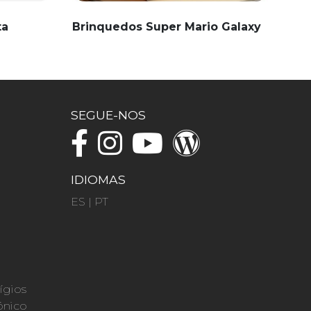
ta
Brinquedos Super Mario Galaxy
SEGUE-NOS
IDIOMAS
ES
|
PT
ígios
ónico