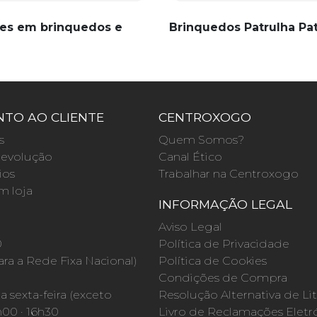
es em brinquedos e
Brinquedos Patrulha Pa
TO AO CLIENTE
CENTROXOGO
s
Quem Somos?
evolução
Canal Ético
ios
Trabalhar na Centroxogo
m loja
INFORMAÇÃO LEGAL
O
Aviso Legal
0
Política de Privacidade
a a Rede Fixa Nacional)
Política de Cookies
Condições de Compra
 sexta-feira (exceto
Resolução Alternativa de Lit
h00 · 16h30
Livro de Reclamações Eletr