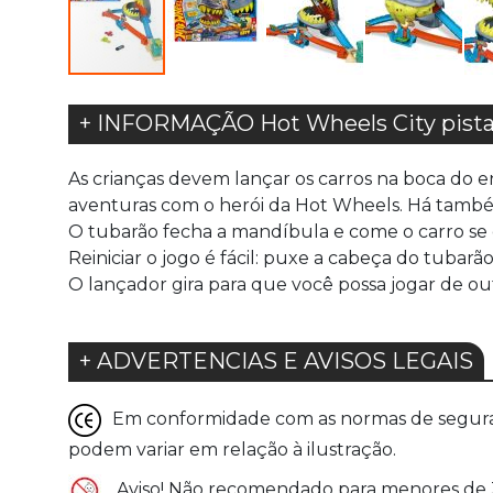
+ INFORMAÇÃO Hot Wheels City pista
As crianças devem lançar os carros na boca do 
aventuras com o herói da Hot Wheels. Há também
O tubarão fecha a mandíbula e come o carro se 
Reiniciar o jogo é fácil: puxe a cabeça do tubarã
O lançador gira para que você possa jogar de out
+ ADVERTENCIAS E AVISOS LEGAIS
Em conformidade com as normas de seguranç
podem variar em relação à ilustração.
Aviso! Não recomendado para menores de 36