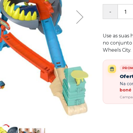
Use as suas 
no conjunto
Wheels City.
PRO
Ofer
Na com
boné 
Campanh