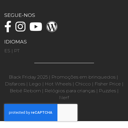
SEGUE-NOS
IDIOMAS
ES
|
PT
Black Friday 2025
|
Promoções em brinquedos
|
Disfarces
|
Lego
|
Hot Wheels
|
Chicco
|
Fisher Price
|
Bebé Reborn
|
Relógios para crianças
|
Puzzles
|
Nerf