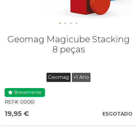
Geomag Magicube Stacking
8 peças
Geomag
+1 Ano
Brevemente
REF#:
00061
19,95 €
ESGOTADO