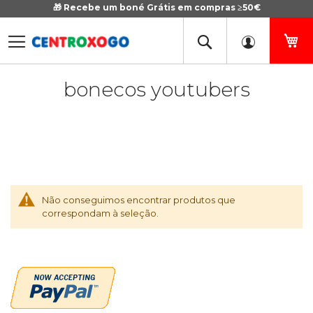
🎁 Recebe um boné Grátis em compras ≥50€
Ir
para
o
O 
Conteúdo
bonecos youtubers
Não conseguimos encontrar produtos que
correspondam à seleção.