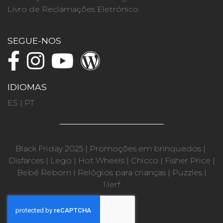
Livro de Reclamações Eletrónico
SEGUE-NOS
IDIOMAS
ES
|
PT
Black Friday 2025
|
Promoções em brinquedos
|
Disfarces
|
Lego
|
Hot Wheels
|
Chicco
|
Fisher Price
|
Bebé Reborn
|
Relógios para crianças
|
Puzzles
|
Nerf