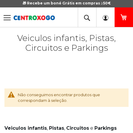
🎁 Recebe um boné Grátis em compras ≥50€
Ir
para
o
O 
Conteúdo
Veiculos infantis, Pistas,
Circuitos e Parkings
Não conseguimos encontrar produtos que
correspondam à seleção.
Veiculos infantis
,
Pistas
,
Circuitos
e
Parkings