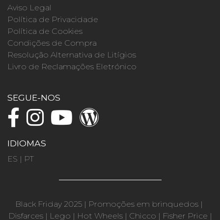
Aviso Legal
Política de Privacidade
Política de Cookies
Condições de Compra
Resolução Alternativa de Litígios
Livro de Reclamações Eletrónico
SEGUE-NOS
IDIOMAS
ES
|
PT
Black Friday 2025
|
Promoções em brinquedos
|
Disfarces
|
Lego
|
Hot Wheels
|
Chicco
|
Fisher Price
|