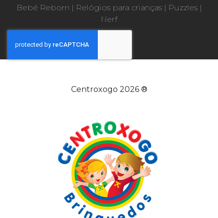
Bebé Reborn
|
Relógios para crianças
|
Puzzles
|
Nerf
Centroxogo 2026 ®