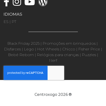
IDIOMAS
ES
|
PT
Black Friday 2025
|
Promoções em brinquedos
|
Disfarces
|
Lego
|
Hot Wheels
|
Chicco
|
Fisher Price
|
Bebé Reborn
|
Relógios para crianças
|
Puzzles
|
Nerf
Centroxogo 2026 ®