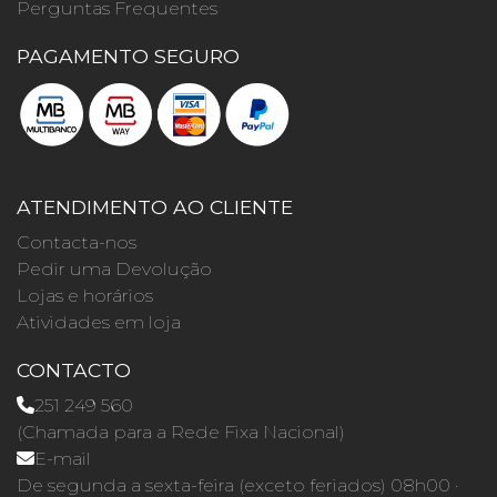
Perguntas Frequentes
PAGAMENTO SEGURO
ATENDIMENTO AO CLIENTE
Contacta-nos
Pedir uma Devolução
Lojas e horários
Atividades em loja
CONTACTO
251 249 560
(Chamada para a Rede Fixa Nacional)
E-mail
De segunda a sexta-feira (exceto feriados) 08h00 ·