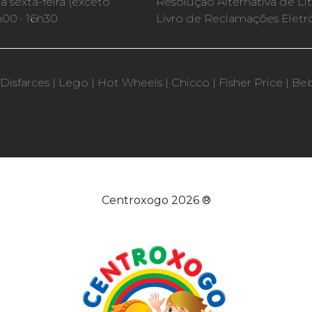
 sexta-feira (exceto
Resolução Alternativa de Lit
h00 · 16h30
Livro de Reclamações Eletr
Disfarces
|
Lego
|
Hot Wheels
|
Chicco
|
Fisher Price
|
Be
Centroxogo 2026 ®