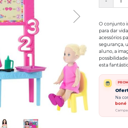
O conjunto i
para dar vida
acessórios p
segurança, 
aluno, a im
possibilidad
esta fantást
PRO
Ofer
Na com
boné 
Campanh