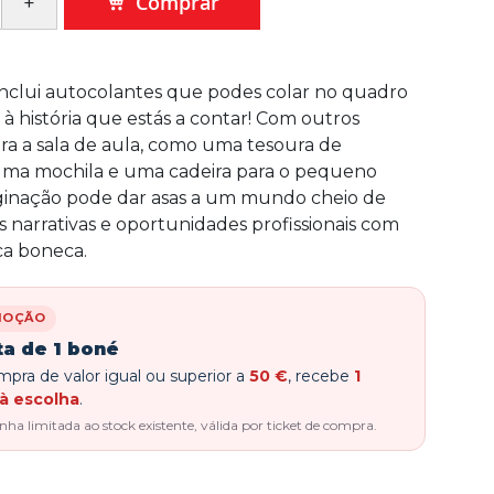
Comprar
nclui autocolantes que podes colar no quadro
 à história que estás a contar! Com outros
ara a sala de aula, como uma tesoura de
uma mochila e uma cadeira para o pequeno
aginação pode dar asas a um mundo cheio de
es narrativas e oportunidades profissionais com
ica boneca.
MOÇÃO
ta de 1 boné
pra de valor igual ou superior a
50 €
, recebe
1
à escolha
.
a limitada ao stock existente, válida por ticket de compra.