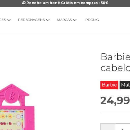
🎁 Recebe um boné Grátis em compras ≥50€
CES
PERSONAGENS
MARCAS
PROMO
Saltar
Barbie
para
o
cabelo
início
da
Galeria
Barbie
Mat
de
24,99
imagens