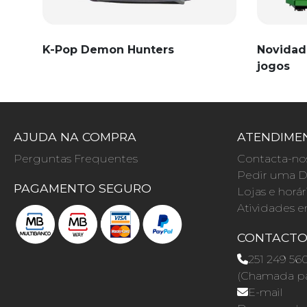
K-Pop Demon Hunters
Novidad
jogos
AJUDA NA COMPRA
ATENDIMEN
Perguntas Frequentes
Contacta-no
Pedir uma D
PAGAMENTO SEGURO
Lojas e horár
Atividades e
CONTACT
251 249 56
(Chamada par
E-mail