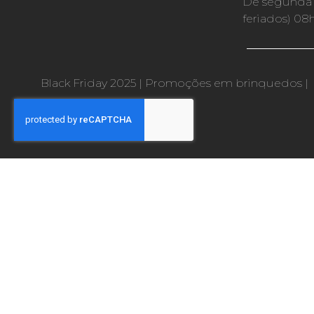
De segunda a
feriados) 08
Black Friday 2025
|
Promoções em brinquedos
|