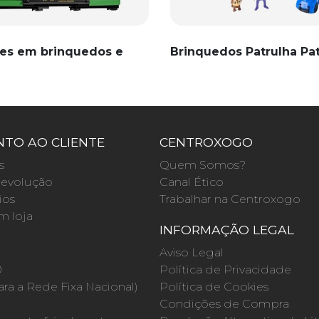
es em brinquedos e
Brinquedos Patrulha Pa
TO AO CLIENTE
CENTROXOGO
s
Quem Somos?
evolução
Canal Ético
ios
Trabalhar na Centroxogo
m loja
INFORMAÇÃO LEGAL
O
Aviso Legal
0
Política de Privacidade
a a Rede Fixa Nacional)
Política de Cookies
Condições de Compra