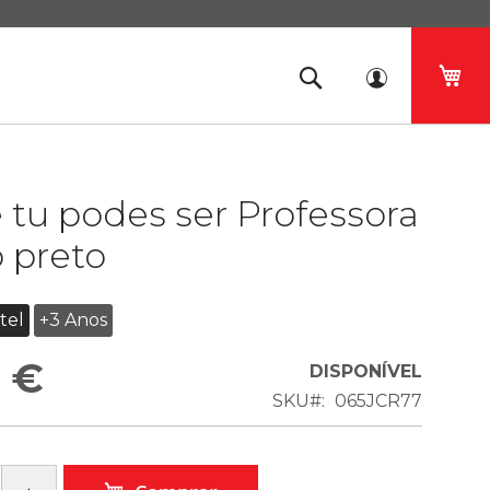
O 
 tu podes ser Professora
 preto
tel
+3 Anos
 €
DISPONÍVEL
SKU
065JCR77