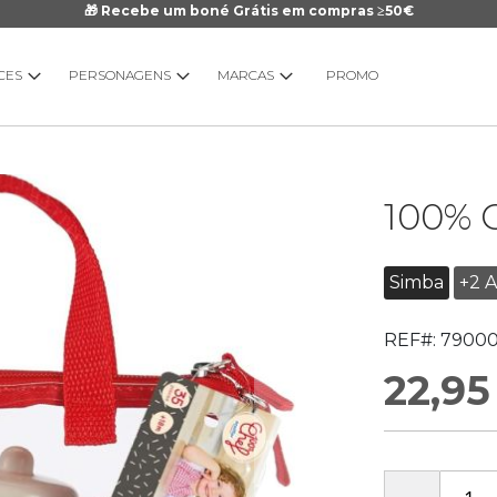
🎁 Recebe um boné Grátis em compras ≥50€
CES
PERSONAGENS
MARCAS
PROMO
Saltar
100% C
para
o
início
Simba
+2 
da
Galeria
REF#:
79000
de
imagens
22,95