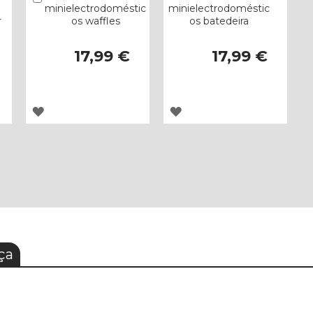
minielectrodoméstic
minielectrodoméstic
r
os waffles
os batedeira
17,99 €
17,99 €
ADICIONAR
ADICIONAR
À
À
LISTA
LISTA
DE
DE
DESEJOS
DESEJOS
ça