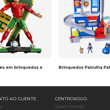
es em brinquedos e
Brinquedos Patrulha Pa
TO AO CLIENTE
CENTROXOGO
s
Quem Somos?