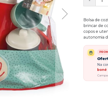
Bolsa de coz
brincar de co
copos e utens
autonomia da
PRO
Ofer
Na com
boné 
Campanh