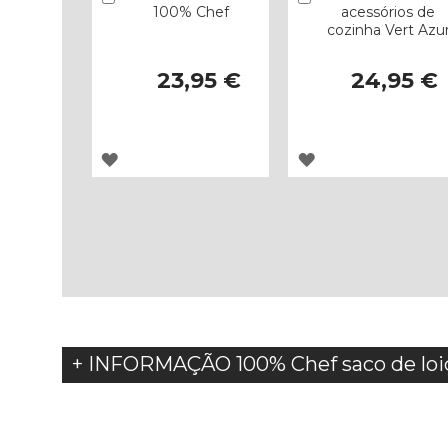
100% Chef
acessórios de
cozinha Vert Azu
23,95 €
24,95 €
ADICIONAR
ADICIONAR
À
À
LISTA
LISTA
DE
DE
DESEJOS
DESEJOS
+ INFORMAÇÃO 100% Chef saco de loi