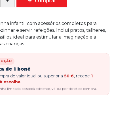
Comprar
inha infantil com acessórios completos para
zinhar e servir refeições. Inclui pratos, talheres,
ílios, ideal para estimular a imaginação e a
s crianças.
MOÇÃO
ta de 1 boné
pra de valor igual ou superior a
50 €
, recebe
1
à escolha
.
a limitada ao stock existente, válida por ticket de compra.