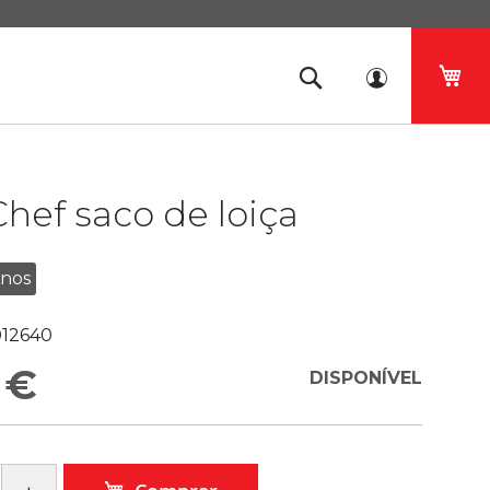
O 
hef saco de loiça
Anos
12640
 €
DISPONÍVEL