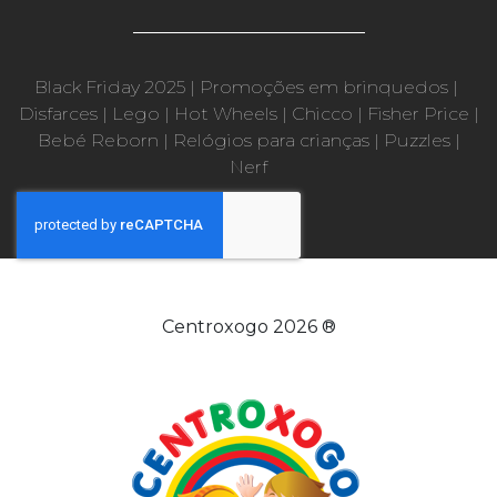
Black Friday 2025
|
Promoções em brinquedos
|
Disfarces
|
Lego
|
Hot Wheels
|
Chicco
|
Fisher Price
|
Bebé Reborn
|
Relógios para crianças
|
Puzzles
|
Nerf
Centroxogo 2026 ®