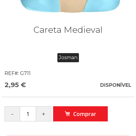
Careta Medieval
Josman
REF#:
G711
2,95 €
DISPONÍVEL
Comprar