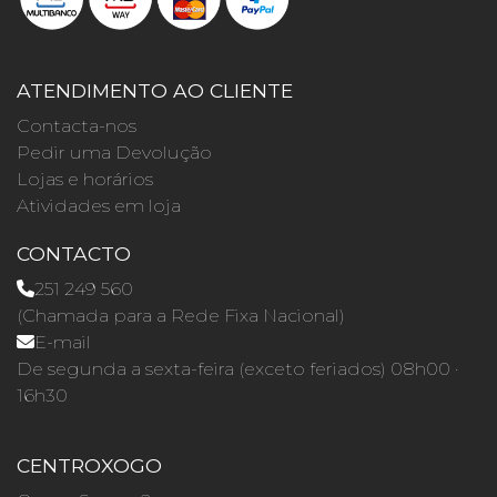
ATENDIMENTO AO CLIENTE
Contacta-nos
Pedir uma Devolução
Lojas e horários
Atividades em loja
CONTACTO
251 249 560
(Chamada para a Rede Fixa Nacional)
E-mail
De segunda a sexta-feira (exceto feriados) 08h00 ·
16h30
CENTROXOGO