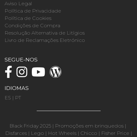
Aviso Legal
Política de Privacidade
Política de Cookies
Condições de Compra
Resolução Alternativa de Litígios
Livro de Reclamações Eletrónico
SEGUE-NOS
IDIOMAS
ES
|
PT
Black Friday 2025
|
Promoções em brinquedos
|
Disfarces
|
Lego
|
Hot Wheels
|
Chicco
|
Fisher Price
|