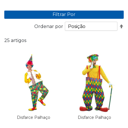
Filtrar Por
De
Ordenar por
O
D
25
artigos
Disfarce Palhaço
Disfarce Palhaço