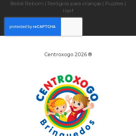
Bebé Reborn
|
Relógios para crianças
|
Puzzles
|
Nerf
Centroxogo 2026 ®