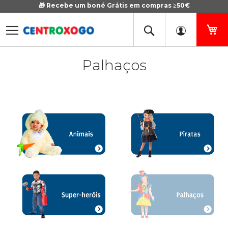
🎁 Recebe um boné Grátis em compras ≥50€
Ir
para
o
O 
Conteúdo
Palhaços