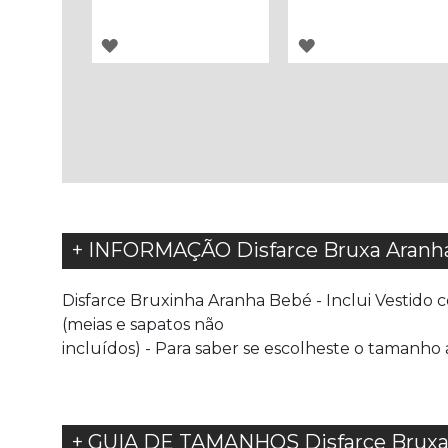
ADICIONAR
ADICIONAR
À
À
LISTA
LISTA
DE
DE
DESEJOS
DESEJOS
+ INFORMAÇÃO Disfarce Bruxa Aranh
Disfarce Bruxinha Aranha Bebé - Inclui Vestido 
(meias e sapatos não
incluídos) - Para saber se escolheste o taman
+ GUIA DE TAMANHOS Disfarce Bruxa