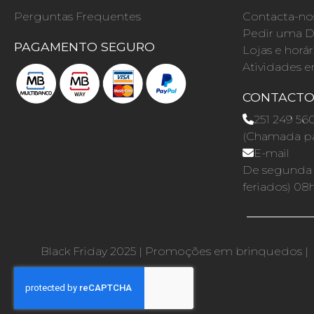
Perguntas Frequentes
Contacta-no
Pedir uma D
PAGAMENTO SEGURO
Lojas e horár
Atividades e
CONTACT
251 249 56
(Chamada par
E-mail
De segunda a
feriados) 08
Black Friday 2025
|
Promoções em brinquedos
|