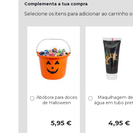
Complementa a tua compra
Selecione os itens para adicionar ao carrinho 
Abóbora para doces
Maquilhagem de
Comprar
Comprar
de Halloween
água em tubo pre
5,95 €
4,95 €