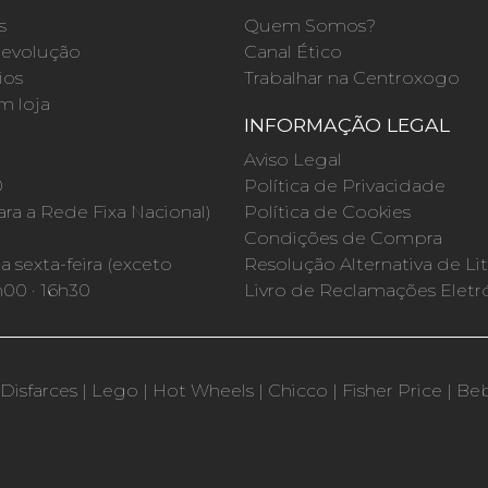
s
Quem Somos?
evolução
Canal Ético
ios
Trabalhar na Centroxogo
m loja
INFORMAÇÃO LEGAL
O
Aviso Legal
0
Política de Privacidade
a a Rede Fixa Nacional)
Política de Cookies
Condições de Compra
 sexta-feira (exceto
Resolução Alternativa de Lit
h00 · 16h30
Livro de Reclamações Eletr
Disfarces
|
Lego
|
Hot Wheels
|
Chicco
|
Fisher Price
|
Be