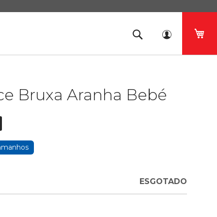
O 
rce Bruxa Aranha Bebé
tamanhos
7
ESGOTADO