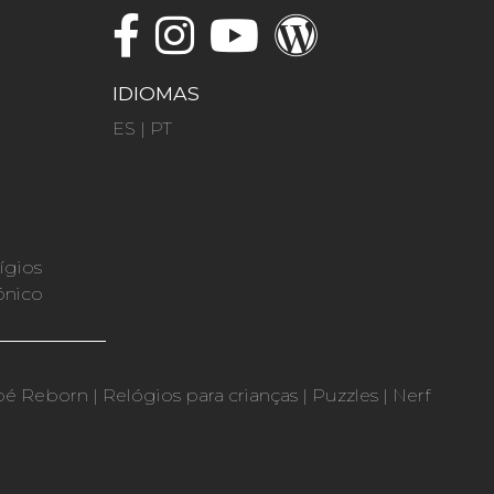
IDIOMAS
ES
|
PT
ígios
ónico
bé Reborn
|
Relógios para crianças
|
Puzzles
|
Nerf