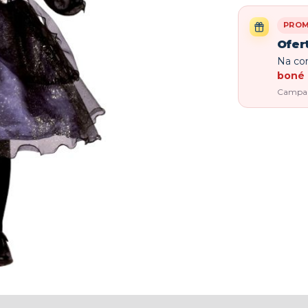
PRO
Ofer
Na com
boné 
Campanh