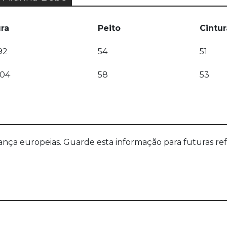
ura
Peito
Cintur
92
54
51
104
58
53
a europeias. Guarde esta informação para futuras refer