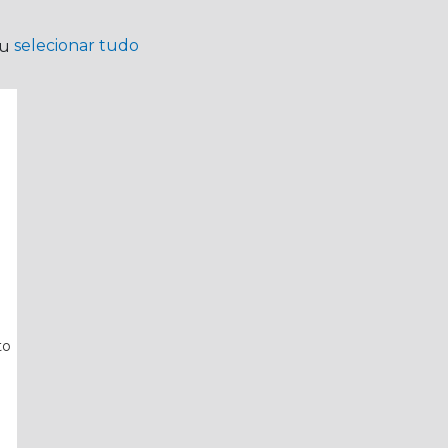
selecionar tudo
ou
to