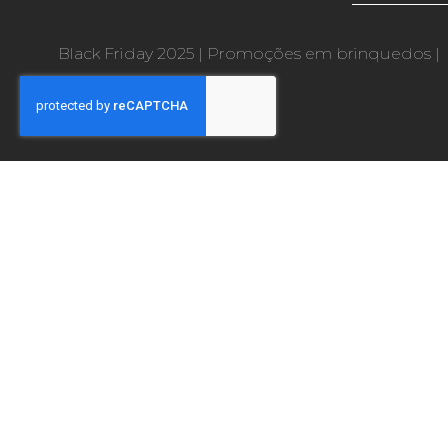
Black Friday 2025
|
Promoções em brinquedos
|