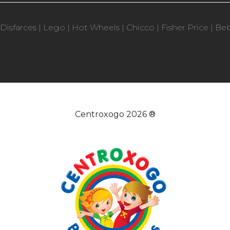
Disfarces
|
Lego
|
Hot Wheels
|
Chicco
|
Fisher Price
|
Be
Centroxogo 2026 ®