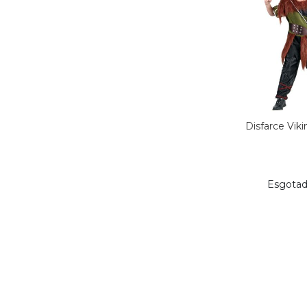
Disfarce Viki
Esgota