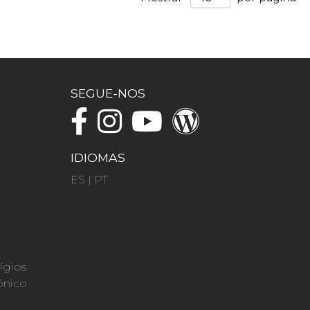
SEGUE-NOS
IDIOMAS
ES
|
PT
ígios
ónico