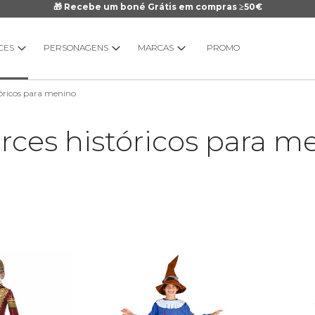
🎁 Recebe um boné Grátis em compras ≥50€
CES
PERSONAGENS
MARCAS
PROMO
tóricos para menino
arces históricos para m