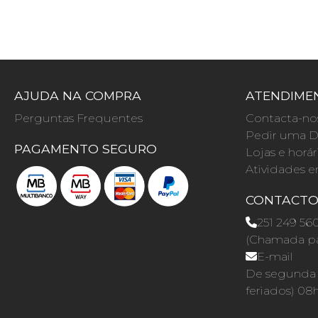
AJUDA NA COMPRA
ATENDIMEN
Perguntas Frequentes
Contacta-no
Pedir uma D
PAGAMENTO SEGURO
Lojas e horár
Atividades e
CONTACT
251 249 56
(Chamada par
E-mail
De segunda a
feriados) 08