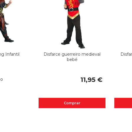
ng Infantil
Disfarce guerreiro medieval
Disfa
bebé
11,95 €
do
Comprar