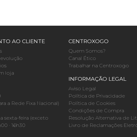
TO AO CLIENTE
CENTROXOGO
s
Quem Somos?
evolução
Canal Ético
ios
Trabalhar na Centroxogo
m loja
INFORMAÇÃO LEGAL
O
Aviso Legal
0
Política de Privacidade
a a Rede Fixa Nacional)
Política de Cookies
Condições de Compra
 sexta-feira (exceto
Resolução Alternativa de Lit
h00 · 16h30
Livro de Reclamações Eletr