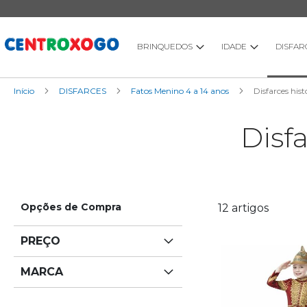
Ir
para
o
Conteúdo
BRINQUEDOS
IDADE
DISFAR
Início
DISFARCES
Fatos Menino 4 a 14 anos
Disfarces his
Disf
Opções de Compra
12
artigos
PREÇO
MARCA