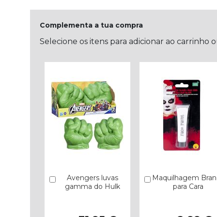
Complementa a tua compra
Selecione os itens para adicionar ao carrinho 
Avengers luvas
Maquilhagem Bran
Comprar
Comprar
gamma do Hulk
para Cara