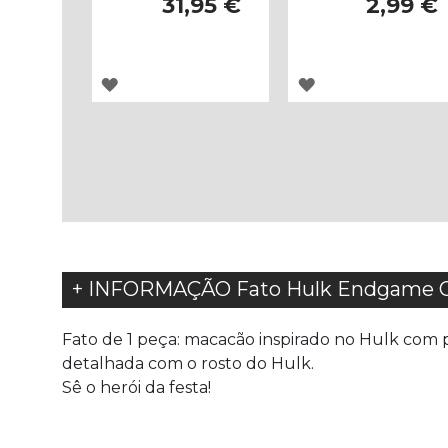
31,95 €
2,99 €
ADICIONAR
ADICIONAR
À
À
LISTA
LISTA
DE
DE
DESEJOS
DESEJOS
+ INFORMAÇÃO Fato Hulk Endgame Cla
Fato de 1 peça: macacão inspirado no Hulk com p
detalhada com o rosto do Hulk.
Sê o herói da festa!