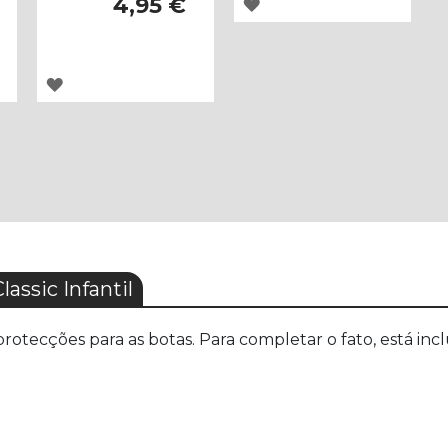
4,95 €
ADICIONAR
À
LISTA
ADICIONAR
DE
À
DESEJOS
LISTA
DE
DESEJOS
ssic Infantil
rotecções para as botas. Para completar o fato, está in