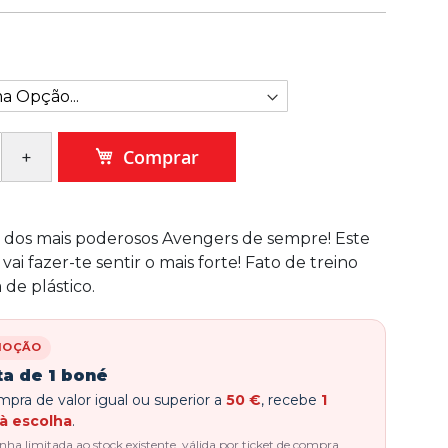
Comprar
 dos mais poderosos Avengers de sempre! Este
vai fazer-te sentir o mais forte! Fato de treino
de plástico.
MOÇÃO
ta de 1 boné
pra de valor igual ou superior a
50 €
, recebe
1
à escolha
.
a limitada ao stock existente, válida por ticket de compra.