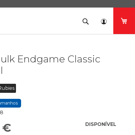
O 
Hulk Endgame Classic
l
Rubies
tamanhos
8
 €
DISPONÍVEL