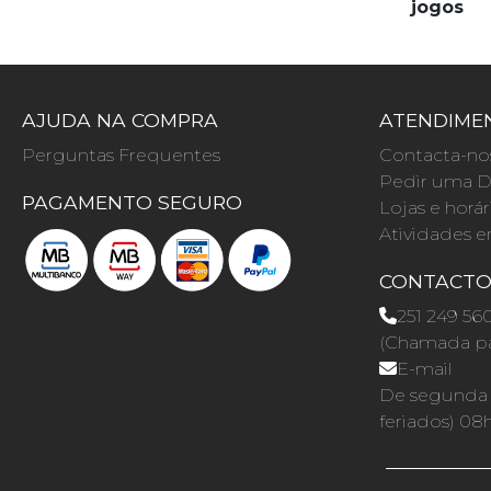
jogos
AJUDA NA COMPRA
ATENDIMEN
Perguntas Frequentes
Contacta-no
Pedir uma D
PAGAMENTO SEGURO
Lojas e horár
Atividades e
CONTACT
251 249 56
(Chamada par
E-mail
De segunda a
feriados) 08