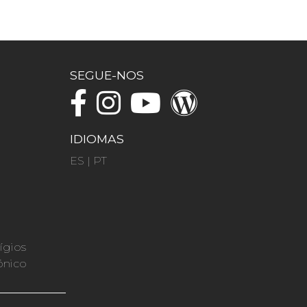
SEGUE-NOS
IDIOMAS
ES
|
PT
ígios
ónico