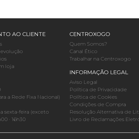
TO AO CLIENTE
CENTROXOGO
s
Quem Somos?
evolução
Canal Ético
ios
Trabalhar na Centroxogo
m loja
INFORMAÇÃO LEGAL
O
Aviso Legal
0
Política de Privacidade
a a Rede Fixa Nacional)
Política de Cookies
Condições de Compra
 sexta-feira (exceto
Resolução Alternativa de Lit
h00 · 16h30
Livro de Reclamações Eletr