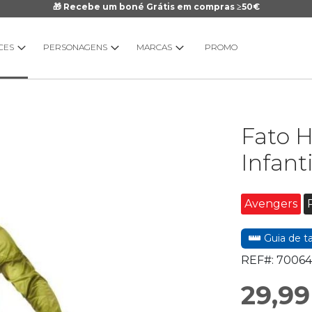
🎁 Recebe um boné Grátis em compras ≥50€
CES
PERSONAGENS
MARCAS
PROMO
Saltar
Fato 
para
o
Infanti
início
da
Galeria
Avengers
de
imagens
Guia de 
REF#:
70064
29,99