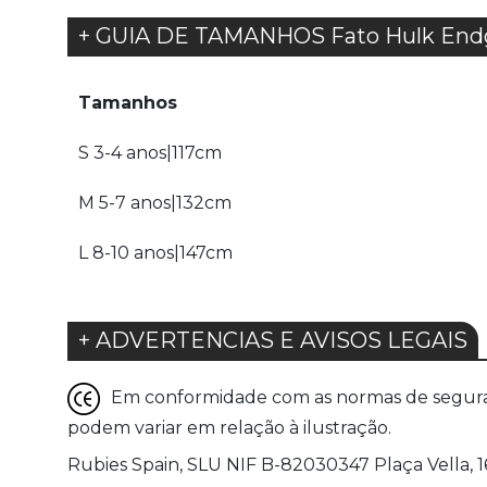
+ GUIA DE TAMANHOS Fato Hulk Endga
Tamanhos
S 3-4 anos|117cm
M 5-7 anos|132cm
L 8-10 anos|147cm
+ ADVERTENCIAS E AVISOS LEGAIS
Em conformidade com as normas de seguranç
podem variar em relação à ilustração.
Rubies Spain, SLU NIF B-82030347 Plaça Vella, 16 