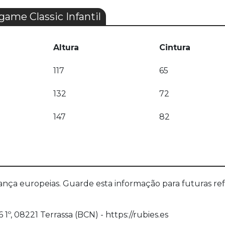
me Classic Infantil
Altura
Cintura
117
65
132
72
147
82
a europeias. Guarde esta informação para futuras refer
1º, 08221 Terrassa (BCN) - https://rubies.es