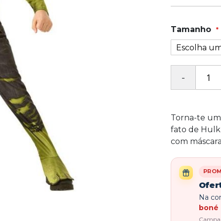
Tamanho
Torna-te um
fato de Hulk 
com máscara 
PRO
Ofer
Na com
boné 
Campanh