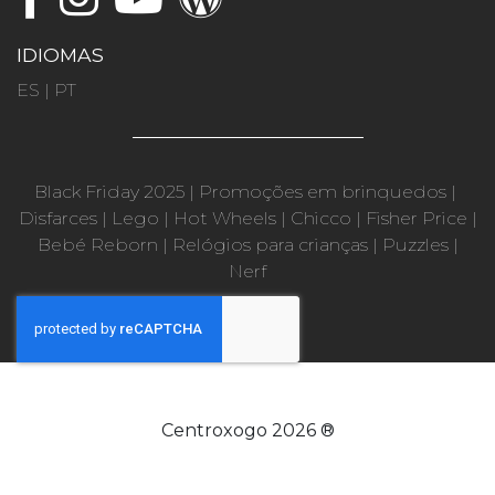
IDIOMAS
ES
|
PT
Black Friday 2025
|
Promoções em brinquedos
|
Disfarces
|
Lego
|
Hot Wheels
|
Chicco
|
Fisher Price
|
Bebé Reborn
|
Relógios para crianças
|
Puzzles
|
Nerf
Centroxogo 2026 ®