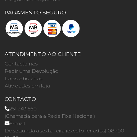
PAGAMENTO SEGURO
ATENDIMENTO AO CLIENTE
Contacta-nos
Pedir uma Devolução
Lojas e horários
Atividades em loja
CONTACTO
251 249 560
(Chamada para a Rede Fixa Nacional)
E-mail
De segunda a sexta-feira (exceto feriados) 08h00 ·