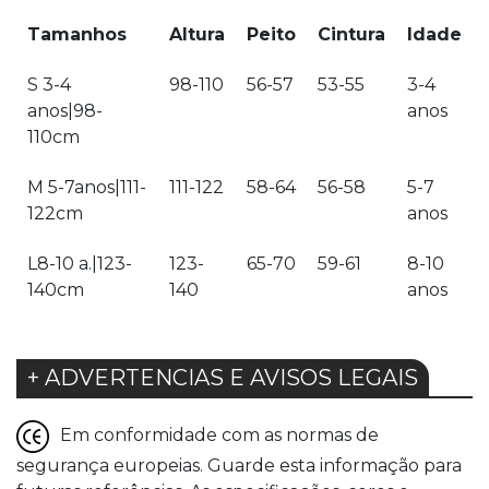
Tamanhos
Altura
Peito
Cintura
Idade
S 3-4
98-110
56-57
53-55
3-4
anos|98-
anos
110cm
M 5-7anos|111-
111-122
58-64
56-58
5-7
122cm
anos
L8-10 a.|123-
123-
65-70
59-61
8-10
140cm
140
anos
+ ADVERTENCIAS E AVISOS LEGAIS
Em conformidade com as normas de
segurança europeias. Guarde esta informação para