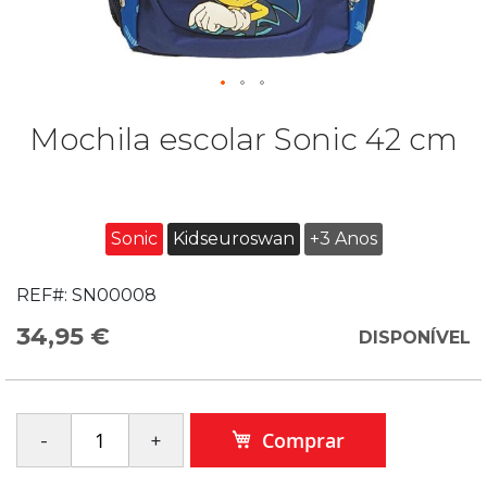
Mochila escolar Sonic 42 cm
Sonic
Kidseuroswan
+3 Anos
REF#:
SN00008
34,95 €
DISPONÍVEL
Comprar