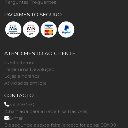
Perguntas Frequentes
PAGAMENTO SEGURO
ATENDIMENTO AO CLIENTE
Contacta-nos
Pedir uma Devolução
Lojas e horários
Atividades em loja
CONTACTO
251 249 560
(Chamada para a Rede Fixa Nacional)
E-mail
De segunda a sexta-feira (exceto feriados) 08h00 ·