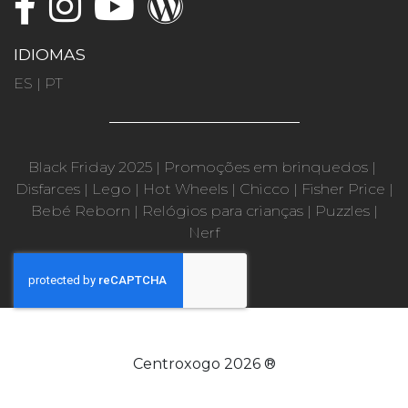
IDIOMAS
ES
|
PT
Black Friday 2025
|
Promoções em brinquedos
|
Disfarces
|
Lego
|
Hot Wheels
|
Chicco
|
Fisher Price
|
Bebé Reborn
|
Relógios para crianças
|
Puzzles
|
Nerf
Centroxogo 2026 ®