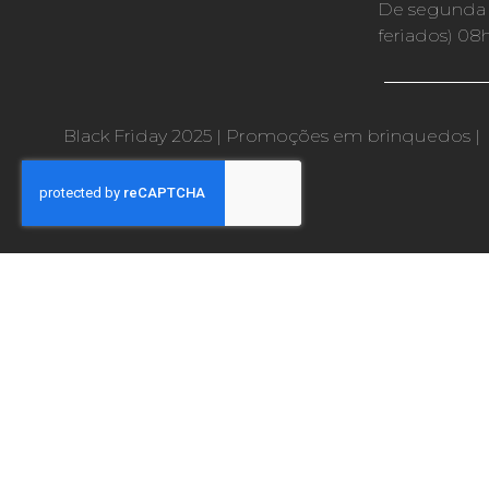
De segunda a
feriados) 08
Black Friday 2025
|
Promoções em brinquedos
|