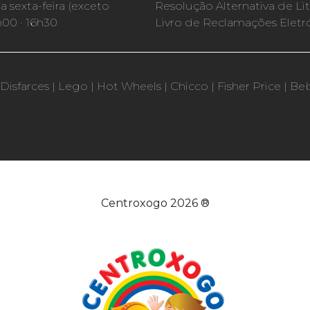
 sexta-feira (exceto
Resolução Alternativa de Lit
h00 · 16h30
Livro de Reclamações Eletr
Disfarces
|
Lego
|
Hot Wheels
|
Chicco
|
Fisher Price
|
Be
Centroxogo 2026 ®