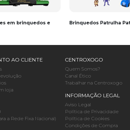
es em brinquedos e
Brinquedos Patrulha Pa
TO AO CLIENTE
CENTROXOGO
s
Quem Somos?
evolução
Canal Ético
ios
Trabalhar na Centroxogo
m loja
INFORMAÇÃO LEGAL
O
Aviso Legal
0
Política de Privacidade
a a Rede Fixa Nacional)
Política de Cookies
Condições de Compra