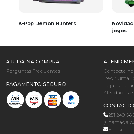
K-Pop Demon Hunters
Novidad
jogos
AJUDA NA COMPRA
ATENDIMEN
Perguntas Frequentes
Contacta-no
Pedir uma D
PAGAMENTO SEGURO
Lojas e horár
Atividades e
CONTACT
251 249 56
(Chamada par
E-mail