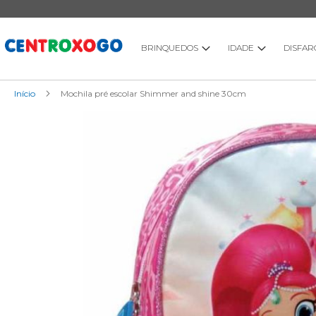
Ir
para
o
Conteúdo
BRINQUEDOS
IDADE
DISFAR
Início
Mochila pré escolar Shimmer and shine 30cm
Saltar
para
o
final
da
Galeria
de
imagens