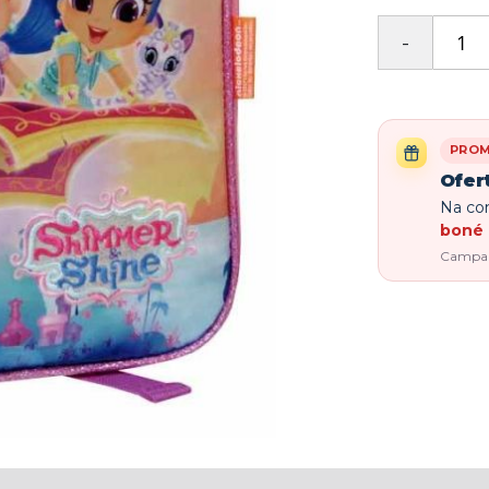
PRO
Ofer
Na com
boné 
Campanh