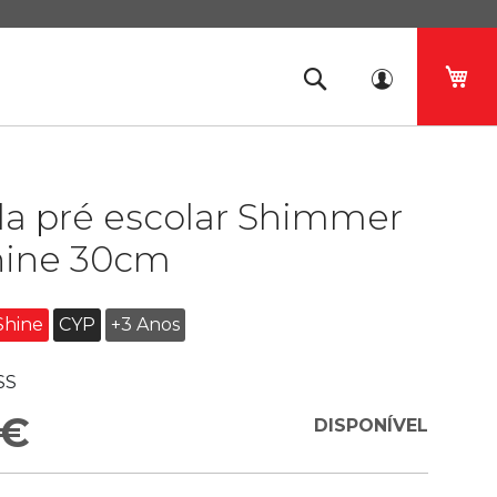
O 
la pré escolar Shimmer
hine 30cm
Shine
CYP
+3 Anos
SS
 €
DISPONÍVEL