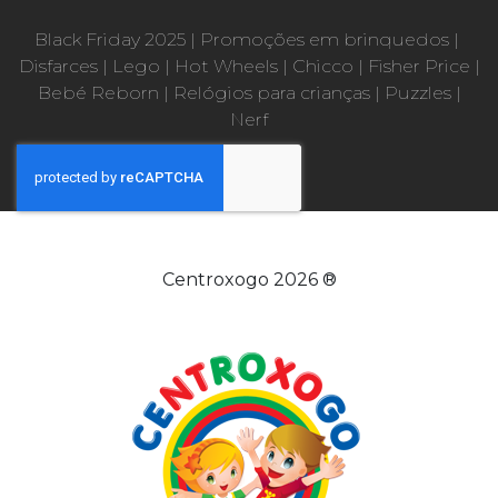
Black Friday 2025
|
Promoções em brinquedos
|
Disfarces
|
Lego
|
Hot Wheels
|
Chicco
|
Fisher Price
|
Bebé Reborn
|
Relógios para crianças
|
Puzzles
|
Nerf
Centroxogo 2026 ®