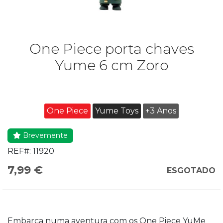
One Piece porta chaves
Yume 6 cm Zoro
One Piece
Yume Toys
+3 Anos
Brevemente
REF#:
11920
7,99 €
ESGOTADO
Embarca numa aventura com os One Piece YuMe