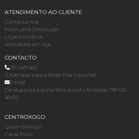
ATENDIMENTO AO CLIENTE
Contacta-nos
Pedir uma Devolução
Lojas e horários
Atividades em loja
CONTACTO
251 249 560
(Chamada para a Rede Fixa Nacional)
E-mail
De segunda a sexta-feira (exceto feriados) 08h00 ·
16h30
CENTROXOGO
Quem Somos?
Canal Ético