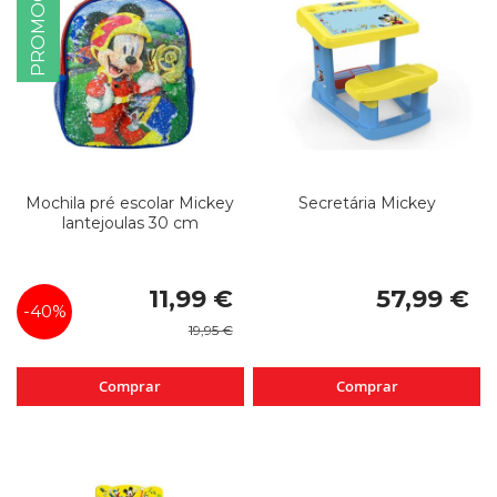
PROMOÇÃO
Mochila pré escolar Mickey
Secretária Mickey
lantejoulas 30 cm
Special
11,99 €
57,99 €
Price
-40%
19,95 €
Comprar
Comprar