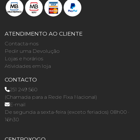
ATENDIMENTO AO CLIENTE
Contacta-nos
Pedir uma Devolução
Lojas e horários
Atividades em loja
CONTACTO
251 249 560
(Chamada para a Rede Fixa Nacional)
E-mail
De segunda a sexta-feira (exceto feriados) 08h00 ·
16h30
CENTROXOGO