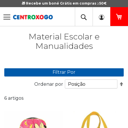
🎁 Recebe um boné Grátis em compras ≥50€
Ir
para
o
O 
Conteúdo
Material Escolar e
Manualidades
Filtrar Por
De
Ordenar por
O
D
6
artigos