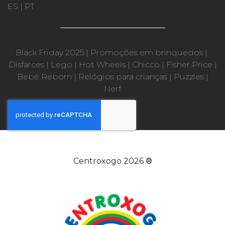
ES
|
PT
Black Friday 2025
|
Promoções em brinquedos
|
Disfarces
|
Lego
|
Hot Wheels
|
Chicco
|
Fisher Price
|
Bebé Reborn
|
Relógios para crianças
|
Puzzles
|
Nerf
Centroxogo 2026 ®