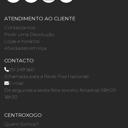
ATENDIMENTO AO CLIENTE
Contacta-nos
Pedir uma Devolução
Lojas e horários
Atividades em loja
CONTACTO
251 249 560
(Chamada para a Rede Fixa Nacional)
E-mail
De segunda a sexta-feira (exceto feriados) 08h00 ·
16h30
CENTROXOGO
Quem Somos?