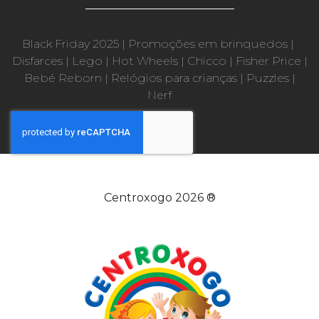
Black Friday 2025
|
Promoções em brinquedos
|
Disfarces
|
Lego
|
Hot Wheels
|
Chicco
|
Fisher Price
|
Bebé Reborn
|
Relógios para crianças
|
Puzzles
|
Nerf
Centroxogo 2026 ®