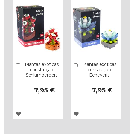
Plantas exóticas
Plantas exóticas
Comprar
Comprar
construção
construção
Schlumbergera
Echeveria
7,95 €
7,95 €
ADICIONAR
ADICIONAR
À
À