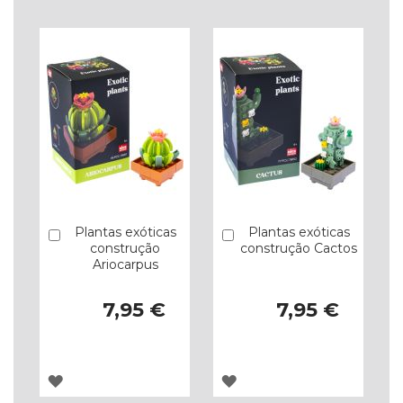
LISTA
LISTA
DE
DE
DESEJOS
DESEJOS
Plantas exóticas
Plantas exóticas
Comprar
Comprar
construção
construção Cactos
Ariocarpus
7,95 €
7,95 €
ADICIONAR
ADICIONAR