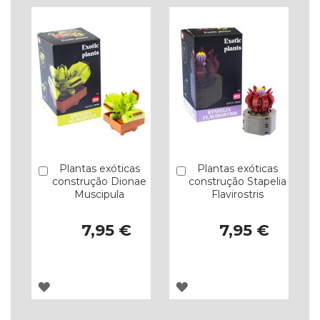
LISTA
LISTA
DE
DE
DESEJOS
DESEJOS
Plantas exóticas
Plantas exóticas
Comprar
Comprar
construção Dionae
construção Stapelia
Muscipula
Flavirostris
7,95 €
7,95 €
ADICIONAR
ADICIONAR
À
À