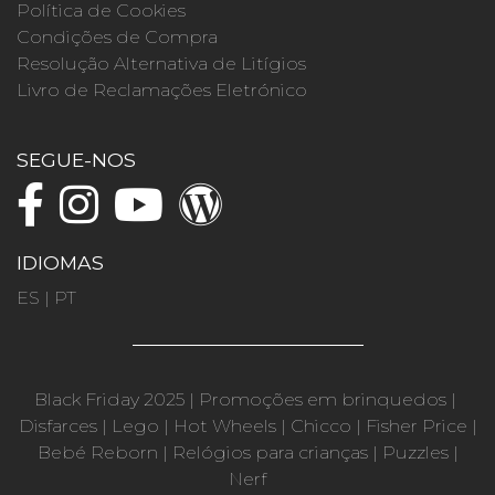
Política de Cookies
Condições de Compra
Resolução Alternativa de Litígios
Livro de Reclamações Eletrónico
SEGUE-NOS
IDIOMAS
ES
|
PT
Black Friday 2025
|
Promoções em brinquedos
|
Disfarces
|
Lego
|
Hot Wheels
|
Chicco
|
Fisher Price
|
Bebé Reborn
|
Relógios para crianças
|
Puzzles
|
Nerf