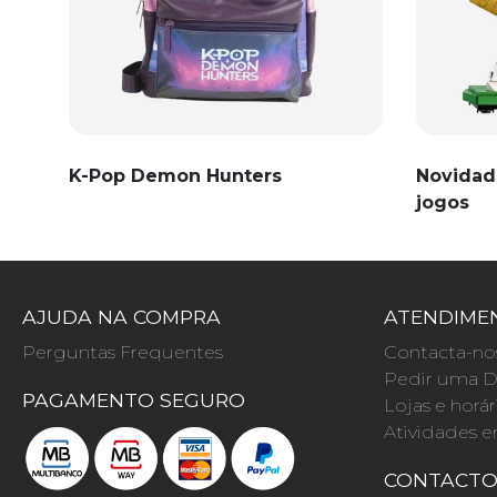
K-Pop Demon Hunters
Novidad
jogos
AJUDA NA COMPRA
ATENDIMEN
Perguntas Frequentes
Contacta-no
Pedir uma D
PAGAMENTO SEGURO
Lojas e horár
Atividades e
CONTACT