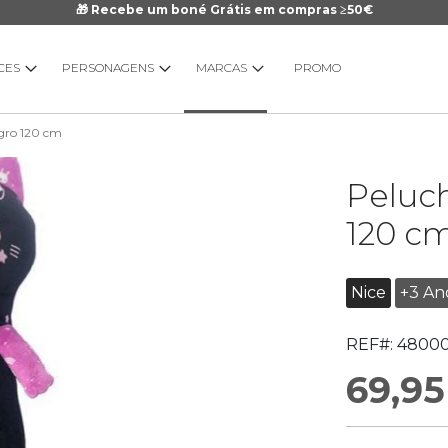
🎁 Recebe um boné Grátis em compras ≥50€
CES
PERSONAGENS
MARCAS
PROMO
gro 120 cm
Saltar
Peluc
para
o
120 c
início
da
Galeria
Nice
+3 An
de
imagens
REF#:
4800
69,95