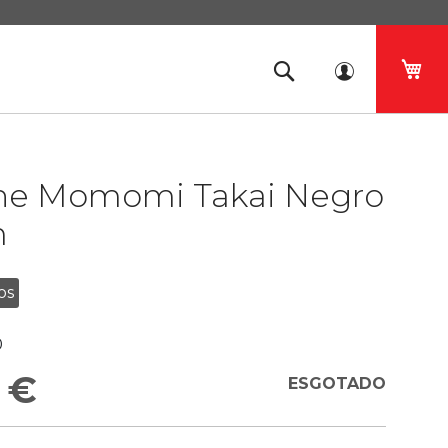
O 
he Momomi Takai Negro
m
os
0
 €
ESGOTADO