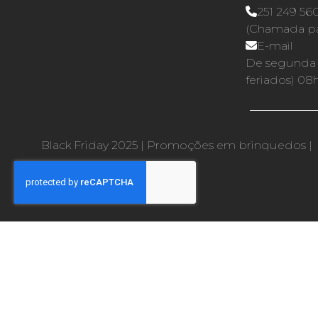
251 249 56
(Chamada par
E-mail
De segunda a
feriados) 08
Black Friday 2025
|
Promoções em brinquedos
|