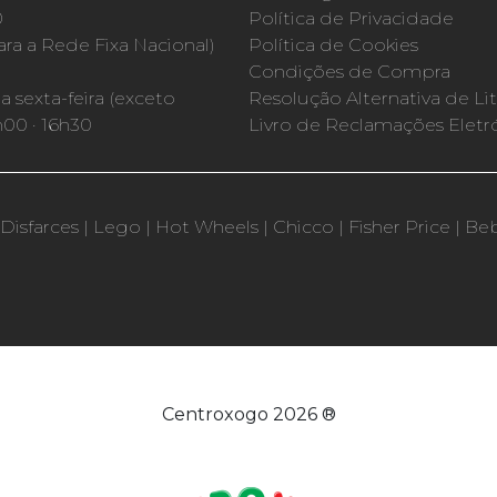
0
Política de Privacidade
a a Rede Fixa Nacional)
Política de Cookies
Condições de Compra
 sexta-feira (exceto
Resolução Alternativa de Lit
h00 · 16h30
Livro de Reclamações Eletr
Disfarces
|
Lego
|
Hot Wheels
|
Chicco
|
Fisher Price
|
Be
Centroxogo 2026 ®