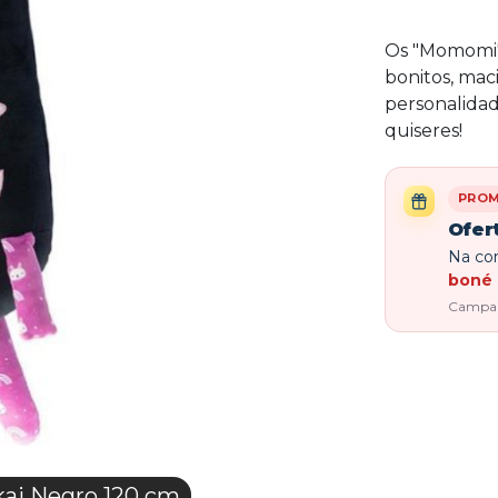
Os "Momomi" s
bonitos, mac
personalidad
quiseres!
PRO
Ofer
Na com
boné 
Campanh
i Negro 120 cm