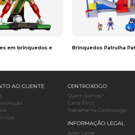
es em brinquedos e
Brinquedos Patrulha Pa
TO AO CLIENTE
CENTROXOGO
s
Quem Somos?
evolução
Canal Ético
ios
Trabalhar na Centroxogo
m loja
INFORMAÇÃO LEGAL
O
Aviso Legal