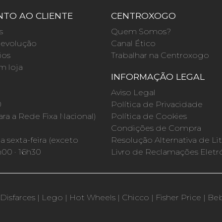
TO AO CLIENTE
CENTROXOGO
s
Quem Somos?
evolução
Canal Ético
ios
Trabalhar na Centroxogo
m loja
INFORMAÇÃO LEGAL
O
Aviso Legal
0
Política de Privacidade
a a Rede Fixa Nacional)
Política de Cookies
Condições de Compra
 sexta-feira (exceto
Resolução Alternativa de Lit
h00 · 16h30
Livro de Reclamações Eletr
Disfarces
|
Lego
|
Hot Wheels
|
Chicco
|
Fisher Price
|
Be