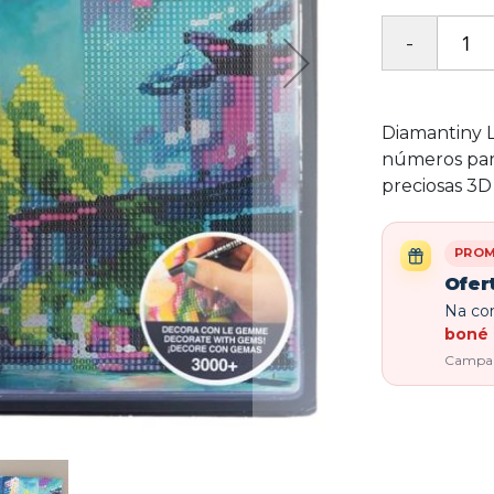
Diamantiny L
números para
preciosas 3D
PRO
Ofer
Na com
boné 
Campanh