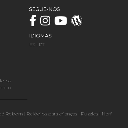
SEGUE-NOS
IDIOMAS
ES
|
PT
ígios
ónico
bé Reborn
|
Relógios para crianças
|
Puzzles
|
Nerf