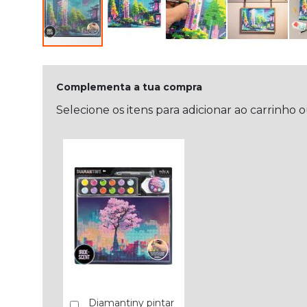
Complementa a tua compra
Selecione os itens para adicionar ao carrinho 
Diamantiny pintar
Comprar