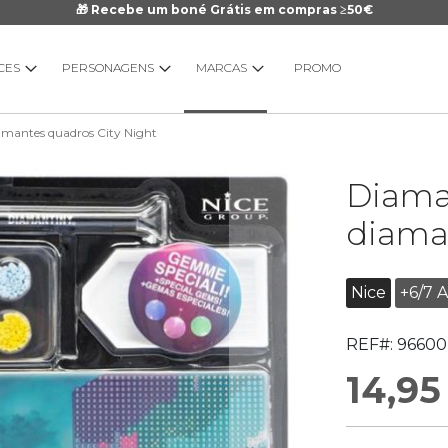
🎁 Recebe um boné Grátis em compras ≥50€
CES
PERSONAGENS
MARCAS
PROMO
mantes quadros City Night
Saltar
Diama
para
o
diama
início
da
Galeria
Nice
+6/7 
de
imagens
REF#:
96600
14,95