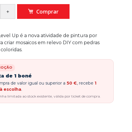
Comprar
evel Up é a nova atividade de pintura por
 criar mosaicos em relevo DIY com pedras
 coloridas.
MOÇÃO
ta de 1 boné
pra de valor igual ou superior a
50 €
, recebe
1
à escolha
.
a limitada ao stock existente, válida por ticket de compra.