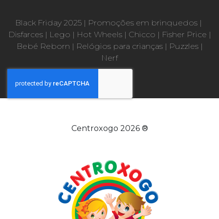
Black Friday 2025
|
Promoções em brinquedos
|
Disfarces
|
Lego
|
Hot Wheels
|
Chicco
|
Fisher Price
|
Bebé Reborn
|
Relógios para crianças
|
Puzzles
|
Nerf
Centroxogo 2026 ®