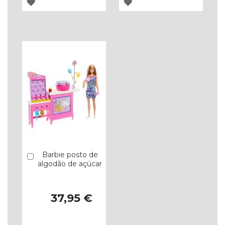
ADICIONAR
ADICIONAR
À
À
LISTA
LISTA
DE
DE
DESEJOS
DESEJOS
Barbie posto de
Comprar
algodão de açúcar
37,95 €