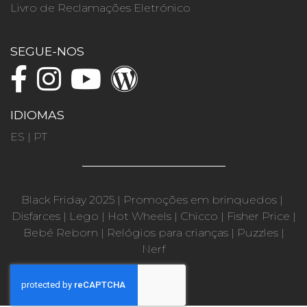
Livro de Reclamações Eletrónico
SEGUE-NOS
IDIOMAS
ES
|
PT
Black Friday 2025
|
Promoções em brinquedos
|
Disfarces
|
Lego
|
Hot Wheels
|
Chicco
|
Fisher Price
|
Bebé Reborn
|
Relógios para crianças
|
Puzzles
|
Nerf