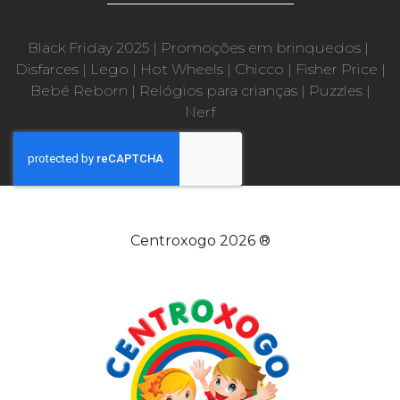
Black Friday 2025
|
Promoções em brinquedos
|
Disfarces
|
Lego
|
Hot Wheels
|
Chicco
|
Fisher Price
|
Bebé Reborn
|
Relógios para crianças
|
Puzzles
|
Nerf
Centroxogo 2026 ®