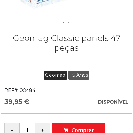
Geomag Classic panels 47
peças
Geomag
+5 Anos
REF#:
00484
39,95 €
DISPONÍVEL
Comprar