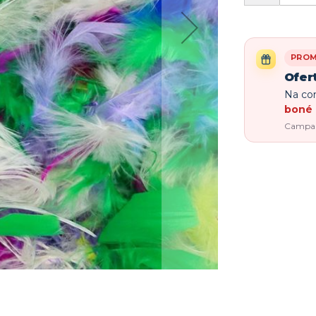
PRO
Ofer
Na com
boné 
Campanh