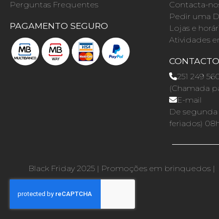
Perguntas Frequentes
Contacta-no
Pedir uma D
PAGAMENTO SEGURO
Lojas e horár
Atividades e
CONTACT
251 249 56
(Chamada par
E-mail
De segunda a
feriados) 08
Black Friday 2025
|
Promoções em brinquedos
|