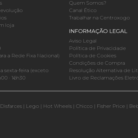
s
Quem Somos?
evolução
Canal Ético
ios
Trabalhar na Centroxogo
m loja
INFORMAÇÃO LEGAL
O
Aviso Legal
0
Política de Privacidade
a a Rede Fixa Nacional)
Política de Cookies
Condições de Compra
 sexta-feira (exceto
Resolução Alternativa de Lit
h00 · 16h30
Livro de Reclamações Eletr
Disfarces
|
Lego
|
Hot Wheels
|
Chicco
|
Fisher Price
|
Be