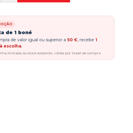
MOÇÃO
ta de 1 boné
pra de valor igual ou superior a
50 €
, recebe
1
à escolha
.
a limitada ao stock existente, válida por ticket de compra.