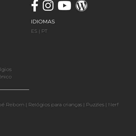
IDIOMAS
ES
|
PT
ígios
ónico
bé Reborn
|
Relógios para crianças
|
Puzzles
|
Nerf