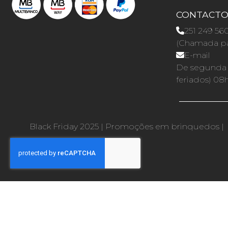
CONTACT
251 249 56
(Chamada par
E-mail
De segunda a
feriados) 08
Black Friday 2025
|
Promoções em brinquedos
|