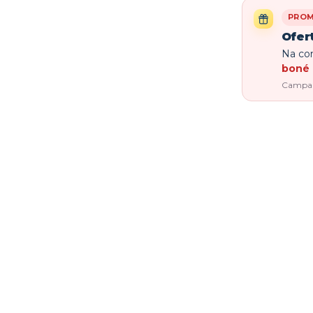
PRO
Ofer
Na com
boné 
Campanh