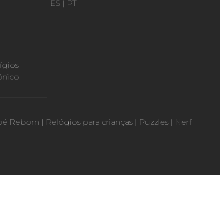
ES
|
PT
ígios
ónico
bé Reborn
|
Relógios para crianças
|
Puzzles
|
Nerf