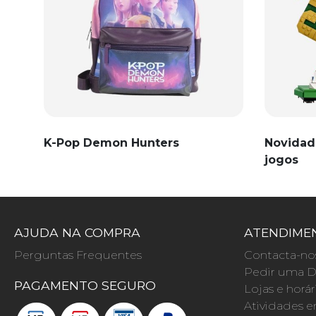
K-Pop Demon Hunters
Novidad
jogos
AJUDA NA COMPRA
ATENDIMEN
Perguntas Frequentes
Contacta-no
Pedir uma D
PAGAMENTO SEGURO
Lojas e horár
Atividades e