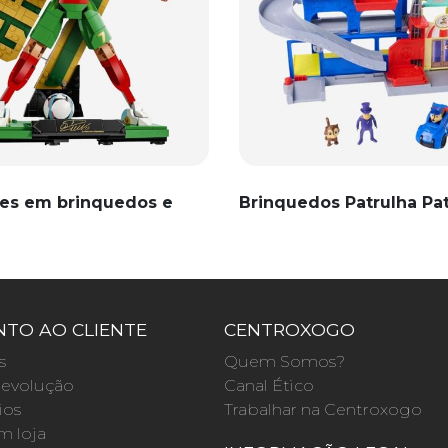
es em brinquedos e
Brinquedos Patrulha Pa
TO AO CLIENTE
CENTROXOGO
s
Quem Somos?
evolução
Canal Ético
ios
Trabalhar na Centroxogo
m loja