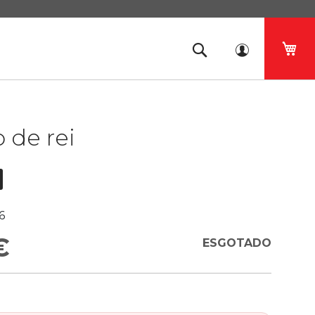
O 
 de rei
6
€
ESGOTADO