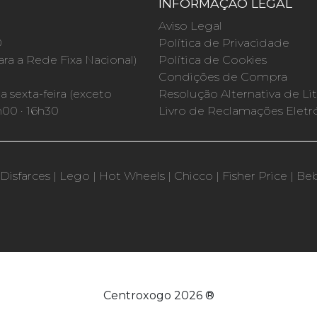
INFORMAÇÃO LEGAL
O
Aviso Legal
0
Política de Privacidade
a a Rede Fixa Nacional)
Política de Cookies
Condições de Compra
 sexta-feira (exceto
Resolução Alternativa de Lit
h00 · 16h30
Livro de Reclamações Eletr
Disfarces
|
Lego
|
Hot Wheels
|
Chicco
|
Fisher Price
|
Be
Centroxogo 2026 ®